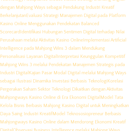
dengan Mahjong Ways sebagai Pendukung Industri Kreatif
Berkelanjutan
Evaluasi Strategi Manajemen Digital pada Platform
Kasino Online Menggunakan Pendekatan Balanced
Scorecard
Identifikasi Hubungan Sentimen Digital terhadap Nilai
Perusahaan melalui Aktivitas Kasino Online
Implementasi Artificial
Intelligence pada Mahjong Wins 3 dalam Mendukung
Personalisasi Layanan Digital
Interpretasi Keunggulan Kompetitif
Mahjong Wins 3 melalui Pendekatan Manajemen Strategis pada
Industri Digital
Kajian Pasar Modal Digital melalui Mahjong Ways
sebagai Ilustrasi Dinamika Investasi Berbasis Teknologi
Korelasi
Pergerakan Saham Sektor Teknologi Dikaitkan dengan Aktivitas
Mahjongways Kasino Online di Era Ekonomi Digital
Model Tata
Kelola Bisnis Berbasis Mahjong Kasino Digital untuk Meningkatkan
Daya Saing Industri Kreatif
Model Teknososiopreneur Berbasis
Mahjongways Kasino Online dalam Mendorong Ekonomi Kreatif
Digital
Observasi Business Intelligence melalui Mahjong Ways