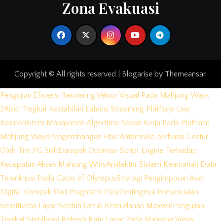
Zona Evakuasi
Copyright © All rights reserved
|
Blogarise
by
Themeansar
.
Pengujian Efisiensi Rendering Vektor Visual Pada Mahjong Ways
2
Riset Tingkat Kestabilan Latensi Streaming Platform Live
Kasino
Sistem Manajemen Algoritma Beban Kerja Pada Platform
Mahjong Ways
Pengembangan Fitur Antarmuka Berbasis Gestur
Oleh Tim PG Soft
Dampak Optimasi Script Engine Terhadap
Kecepatan Akses Mahjong Wins
Arsitektur Sistem Keamanan Data
Terenkripsi Pada Gates of Olympus
Strategi Pengimporan Aset
Digital Kompak Dari Pragmatic Play
Pentingnya Penyesuaian
Sensitivitas Layar Sentuh Untuk Kemudahan Maxwin
Pengujian
Tingkat Stabilisasi Refresh Rate Layar Pada Mahjong Ways