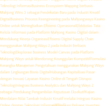
Teknologi Informasi
Business Ecosystem Mapping berbasis
Mahjong Wins 3 sebagai Pendekatan Baru pada Industri Kreatif
Digital
Business Process Reengineering pada Mahjongways Kasino
Online untuk Meningkatkan Efisiensi Operasional
Efektivitas Tata
Kelola Informasi pada Platform Mahjong Kasino Digital dalam
Mendukung Kinerja Organisasi
Efisiensi Digital Supply Chain
menggunakan Mahjong Ways 2 pada Industri Berbasis
Teknologi
Eksplorasi Business Model Canvas pada Platform
Mahjong Ways untuk Mendorong Keunggulan Kompetitif
Formulasi
Kerangka Manajemen Pengetahuan menggunakan Mahjong Ways
dalam Lingkungan Bisnis Digital
Hubungan Kapitalisasi Pasar
dengan Inovasi Layanan Kasino Online di Tengah Disrupsi
Teknologi
Integrasi Business Analytics dan Mahjong Ways 2
sebagai Pendukung Pengambilan Keputusan Eksekutif
Kajian
Mendalam Nilai Tambah Industri Kreatif melalui Integrasi Kasino
Online dengan Teknologi Informasi
Klasifikasi Peluang Investasi