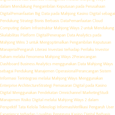
dalam Mendukung Pengambilan Keputusan pada Perusahaan
Digital
Pemanfaatan Big Data pada Mahjong Kasino Digital sebagai
Pendukung Strategi Bisnis Berbasis Data
Pemanfaatan Cloud
Computing dalam Infrastruktur Mahjong Ways 2 untuk Mendukung
Skalabilitas Platform Digital
Penerapan Data Analytics pada
Mahjong Wins 3 untuk Mengoptimalkan Pengambilan Keputusan
Manajerial
Pengaruh Literasi Investasi terhadap Perilaku Investor
Saham melalui Fenomena Mahjong Ways 2
Perancangan
Dashboard Business Analytics menggunakan Data Mahjong Ways
sebagai Pendukung Manajemen Operasional
Perancangan Sistem
Informasi Terintegrasi melalui Mahjong Ways Menggunakan
Enterprise Architecture
Strategi Pemasaran Digital pada Kasino
Digital Menggunakan Pendekatan Omnichannel Marketing
Studi
Manajemen Risiko Digital melalui Mahjong Ways 2 dalam
Perspektif Tata Kelola Teknologi Informasi
Verifikasi Pengaruh User
Experience terhadap Loyalitas Pengguna Kasino Digital Berbasis