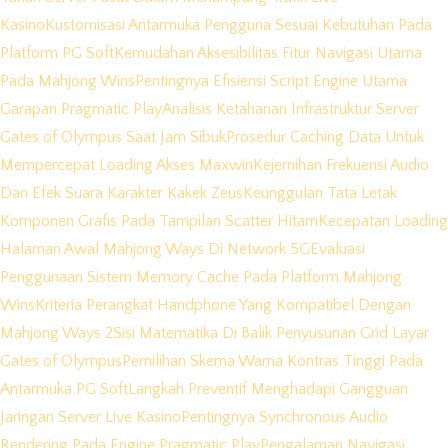
Kasino
Kustomisasi Antarmuka Pengguna Sesuai Kebutuhan Pada
Platform PG Soft
Kemudahan Aksesibilitas Fitur Navigasi Utama
Pada Mahjong Wins
Pentingnya Efisiensi Script Engine Utama
Garapan Pragmatic Play
Analisis Ketahanan Infrastruktur Server
Gates of Olympus Saat Jam Sibuk
Prosedur Caching Data Untuk
Mempercepat Loading Akses Maxwin
Kejernihan Frekuensi Audio
Dan Efek Suara Karakter Kakek Zeus
Keunggulan Tata Letak
Komponen Grafis Pada Tampilan Scatter Hitam
Kecepatan Loading
Halaman Awal Mahjong Ways Di Network 5G
Evaluasi
Penggunaan Sistem Memory Cache Pada Platform Mahjong
Wins
Kriteria Perangkat Handphone Yang Kompatibel Dengan
Mahjong Ways 2
Sisi Matematika Di Balik Penyusunan Grid Layar
Gates of Olympus
Pemilihan Skema Warna Kontras Tinggi Pada
Antarmuka PG Soft
Langkah Preventif Menghadapi Gangguan
Jaringan Server Live Kasino
Pentingnya Synchronous Audio
Rendering Pada Engine Pragmatic Play
Pengalaman Navigasi