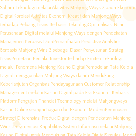
Saham Teknologi melalui Aktivitas Mahjong Ways 2 pada Ekonomi
Digital
Korelasi Aktivitas Ekonomi Kreatif dan Mahjong Ways
terhadap Peluang Bisnis Berbasis Teknologi
Optimalisasi Nilai
Perusahaan Digital melalui Mahjong Ways dengan Pendekatan
Manajemen Berbasis Data
Pemanfaatan Predictive Analytics
Berbasis Mahjong Wins 3 sebagai Dasar Penyusunan Strategi
Bisnis
Pemetaan Perilaku Investor terhadap Emiten Teknologi
melalui Fenomena Mahjong Kasino Digital
Pemodelan Tata Kelola
Digital menggunakan Mahjong Ways dalam Mendukung
Keberlanjutan Organisasi
Pendayagunaan Customer Relationship
Management melalui Kasino Digital pada Era Ekonomi Berbasis
Platform
Pengujian Financial Technology melalui Mahjongways
Kasino Online sebagai Bagian dari Ekonomi Modern
Perumusan
Strategi Diferensiasi Produk Digital dengan Pendekatan Mahjong
Wins 3
Segmentasi Kapabilitas Sistem Informasi melalui Mahjong
Kasino Digital untuk Mendukung Tata Kelola Digital
Simulasi Model