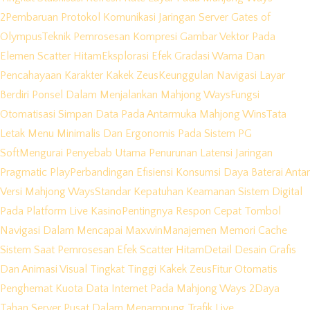
2
Pembaruan Protokol Komunikasi Jaringan Server Gates of
Olympus
Teknik Pemrosesan Kompresi Gambar Vektor Pada
Elemen Scatter Hitam
Eksplorasi Efek Gradasi Warna Dan
Pencahayaan Karakter Kakek Zeus
Keunggulan Navigasi Layar
Berdiri Ponsel Dalam Menjalankan Mahjong Ways
Fungsi
Otomatisasi Simpan Data Pada Antarmuka Mahjong Wins
Tata
Letak Menu Minimalis Dan Ergonomis Pada Sistem PG
Soft
Mengurai Penyebab Utama Penurunan Latensi Jaringan
Pragmatic Play
Perbandingan Efisiensi Konsumsi Daya Baterai Antar
Versi Mahjong Ways
Standar Kepatuhan Keamanan Sistem Digital
Pada Platform Live Kasino
Pentingnya Respon Cepat Tombol
Navigasi Dalam Mencapai Maxwin
Manajemen Memori Cache
Sistem Saat Pemrosesan Efek Scatter Hitam
Detail Desain Grafis
Dan Animasi Visual Tingkat Tinggi Kakek Zeus
Fitur Otomatis
Penghemat Kuota Data Internet Pada Mahjong Ways 2
Daya
Tahan Server Pusat Dalam Menampung Trafik Live