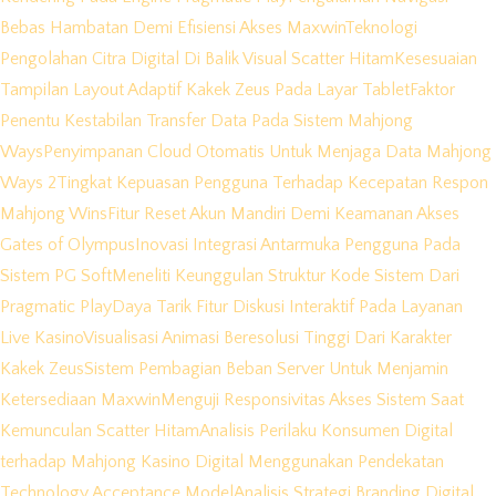
Bebas Hambatan Demi Efisiensi Akses Maxwin
Teknologi
Pengolahan Citra Digital Di Balik Visual Scatter Hitam
Kesesuaian
Tampilan Layout Adaptif Kakek Zeus Pada Layar Tablet
Faktor
Penentu Kestabilan Transfer Data Pada Sistem Mahjong
Ways
Penyimpanan Cloud Otomatis Untuk Menjaga Data Mahjong
Ways 2
Tingkat Kepuasan Pengguna Terhadap Kecepatan Respon
Mahjong Wins
Fitur Reset Akun Mandiri Demi Keamanan Akses
Gates of Olympus
Inovasi Integrasi Antarmuka Pengguna Pada
Sistem PG Soft
Meneliti Keunggulan Struktur Kode Sistem Dari
Pragmatic Play
Daya Tarik Fitur Diskusi Interaktif Pada Layanan
Live Kasino
Visualisasi Animasi Beresolusi Tinggi Dari Karakter
Kakek Zeus
Sistem Pembagian Beban Server Untuk Menjamin
Ketersediaan Maxwin
Menguji Responsivitas Akses Sistem Saat
Kemunculan Scatter Hitam
Analisis Perilaku Konsumen Digital
terhadap Mahjong Kasino Digital Menggunakan Pendekatan
Technology Acceptance Model
Analisis Strategi Branding Digital