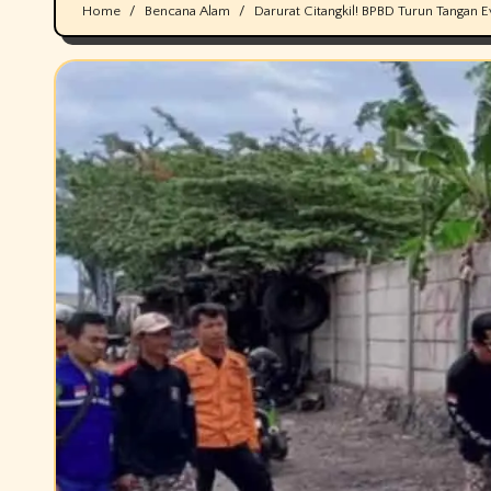
Home
Bencana Alam
Darurat Citangkil! BPBD Turun Tangan 