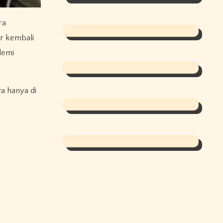
ra
r kembali
demi
ya hanya di