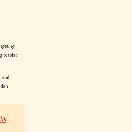
angsung
 tersisa.
lebih
 dan
ik