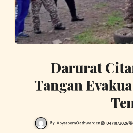
Darurat Cit
Tangan Evakua
Ten
By
AbyssbornOathwarden
04/18/2026