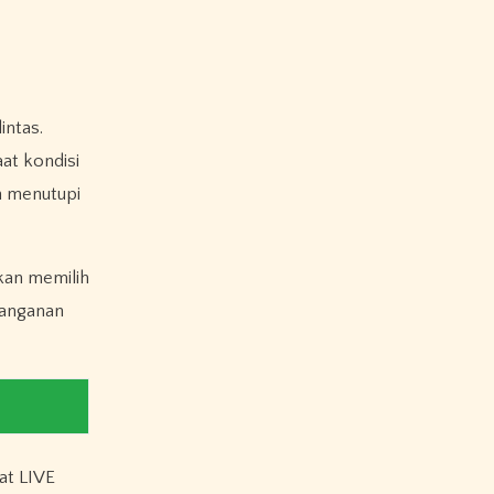
intas.
at kondisi
n menutupi
kan memilih
nanganan
wat LIVE