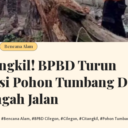
Bencana Alam
angkil! BPBD Turun
si Pohon Tumbang D
gah Jalan
#
Bencana Alam
, #
BPBD Cilegon
, #
Cilegon
, #
Citangkil
, #
Pohon Tumba