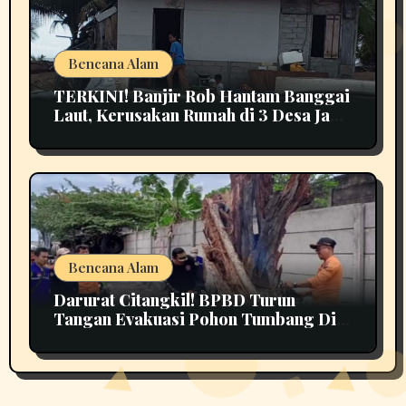
Bencana Alam
TERKINI! Banjir Rob Hantam Banggai
Laut, Kerusakan Rumah di 3 Desa Jadi
Perhatian
Bencana Alam
Darurat Citangkil! BPBD Turun
Tangan Evakuasi Pohon Tumbang Di
Tengah Jalan