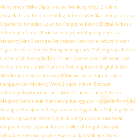
Manajemen Risiko Digital melalui Mahjong Ways 2 dalam
Perspektif Tata Kelola Teknologi Informasi
Verifikasi Pengaruh User
Experience terhadap Loyalitas Pengguna Kasino Digital Berbasis
Teknologi Informasi
Business Ecosystem Mapping berbasis
Mahjong Wins 3 sebagai Pendekatan Baru pada Industri Kreatif
Digital
Business Process Reengineering pada Mahjongways Kasino
Online untuk Meningkatkan Efisiensi Operasional
Efektivitas Tata
Kelola Informasi pada Platform Mahjong Kasino Digital dalam
Mendukung Kinerja Organisasi
Efisiensi Digital Supply Chain
menggunakan Mahjong Ways 2 pada Industri Berbasis
Teknologi
Eksplorasi Business Model Canvas pada Platform
Mahjong Ways untuk Mendorong Keunggulan Kompetitif
Formulasi
Kerangka Manajemen Pengetahuan menggunakan Mahjong Ways
dalam Lingkungan Bisnis Digital
Hubungan Kapitalisasi Pasar
dengan Inovasi Layanan Kasino Online di Tengah Disrupsi
Teknologi
Integrasi Business Analytics dan Mahjong Ways 2