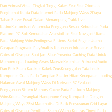
Dan Animasi Visual Tingkat Tinggi Kakek Zeus
Fitur Otomatis
Penghemat Kuota Data Internet Pada Mahjong Ways 2
Daya
Tahan Server Pusat Dalam Menampung Trafik Live
Kasino
Kustomisasi Antarmuka Pengguna Sesuai Kebutuhan Pada
Platform PG Soft
Kemudahan Aksesibilitas Fitur Navigasi Utama
Pada Mahjong Wins
Pentingnya Efisiensi Script Engine Utama
Garapan Pragmatic Play
Analisis Ketahanan Infrastruktur Server
Gates of Olympus Saat Jam Sibuk
Prosedur Caching Data Untuk
Mempercepat Loading Akses Maxwin
Kejernihan Frekuensi Audio
Dan Efek Suara Karakter Kakek Zeus
Keunggulan Tata Letak
Komponen Grafis Pada Tampilan Scatter Hitam
Kecepatan Loading
Halaman Awal Mahjong Ways Di Network 5G
Evaluasi
Penggunaan Sistem Memory Cache Pada Platform Mahjong
Wins
Kriteria Perangkat Handphone Yang Kompatibel Dengan
Mahjong Ways 2
Sisi Matematika Di Balik Penyusunan Grid Layar
Gates of Olympus
Pemilihan Skema Warna Kontras Tinggi Pada