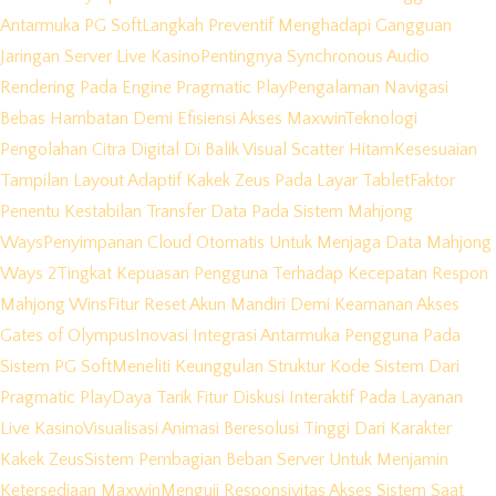
Antarmuka PG Soft
Langkah Preventif Menghadapi Gangguan
Jaringan Server Live Kasino
Pentingnya Synchronous Audio
Rendering Pada Engine Pragmatic Play
Pengalaman Navigasi
Bebas Hambatan Demi Efisiensi Akses Maxwin
Teknologi
Pengolahan Citra Digital Di Balik Visual Scatter Hitam
Kesesuaian
Tampilan Layout Adaptif Kakek Zeus Pada Layar Tablet
Faktor
Penentu Kestabilan Transfer Data Pada Sistem Mahjong
Ways
Penyimpanan Cloud Otomatis Untuk Menjaga Data Mahjong
Ways 2
Tingkat Kepuasan Pengguna Terhadap Kecepatan Respon
Mahjong Wins
Fitur Reset Akun Mandiri Demi Keamanan Akses
Gates of Olympus
Inovasi Integrasi Antarmuka Pengguna Pada
Sistem PG Soft
Meneliti Keunggulan Struktur Kode Sistem Dari
Pragmatic Play
Daya Tarik Fitur Diskusi Interaktif Pada Layanan
Live Kasino
Visualisasi Animasi Beresolusi Tinggi Dari Karakter
Kakek Zeus
Sistem Pembagian Beban Server Untuk Menjamin
Ketersediaan Maxwin
Menguji Responsivitas Akses Sistem Saat