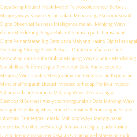
Daya Saing Industri Kreatif
Model Teknososiopreneur Berbasis
Mahjongways Kasino Online dalam Mendorong Ekonomi Kreatif
Digital
Observasi Business Intelligence melalui Mahjong Ways
dalam Mendukung Pengambilan Keputusan pada Perusahaan
Digital
Pemanfaatan Big Data pada Mahjong Kasino Digital sebagai
Pendukung Strategi Bisnis Berbasis Data
Pemanfaatan Cloud
Computing dalam Infrastruktur Mahjong Ways 2 untuk Mendukung
Skalabilitas Platform Digital
Penerapan Data Analytics pada
Mahjong Wins 3 untuk Mengoptimalkan Pengambilan Keputusan
Manajerial
Pengaruh Literasi Investasi terhadap Perilaku Investor
Saham melalui Fenomena Mahjong Ways 2
Perancangan
Dashboard Business Analytics menggunakan Data Mahjong Ways
sebagai Pendukung Manajemen Operasional
Perancangan Sistem
Informasi Terintegrasi melalui Mahjong Ways Menggunakan
Enterprise Architecture
Strategi Pemasaran Digital pada Kasino
Digital Menggunakan Pendekatan Omnichannel Marketing
Studi