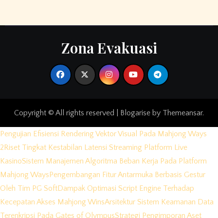
Zona Evakuasi
Copyright © All rights reserved
|
Blogarise
by
Themeansar
.
Pengujian Efisiensi Rendering Vektor Visual Pada Mahjong Ways
2
Riset Tingkat Kestabilan Latensi Streaming Platform Live
Kasino
Sistem Manajemen Algoritma Beban Kerja Pada Platform
Mahjong Ways
Pengembangan Fitur Antarmuka Berbasis Gestur
Oleh Tim PG Soft
Dampak Optimasi Script Engine Terhadap
Kecepatan Akses Mahjong Wins
Arsitektur Sistem Keamanan Data
Terenkripsi Pada Gates of Olympus
Strategi Pengimporan Aset