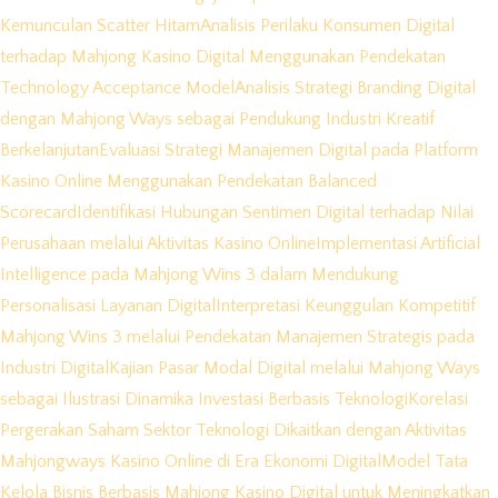
Kemunculan Scatter Hitam
Analisis Perilaku Konsumen Digital
terhadap Mahjong Kasino Digital Menggunakan Pendekatan
Technology Acceptance Model
Analisis Strategi Branding Digital
dengan Mahjong Ways sebagai Pendukung Industri Kreatif
Berkelanjutan
Evaluasi Strategi Manajemen Digital pada Platform
Kasino Online Menggunakan Pendekatan Balanced
Scorecard
Identifikasi Hubungan Sentimen Digital terhadap Nilai
Perusahaan melalui Aktivitas Kasino Online
Implementasi Artificial
Intelligence pada Mahjong Wins 3 dalam Mendukung
Personalisasi Layanan Digital
Interpretasi Keunggulan Kompetitif
Mahjong Wins 3 melalui Pendekatan Manajemen Strategis pada
Industri Digital
Kajian Pasar Modal Digital melalui Mahjong Ways
sebagai Ilustrasi Dinamika Investasi Berbasis Teknologi
Korelasi
Pergerakan Saham Sektor Teknologi Dikaitkan dengan Aktivitas
Mahjongways Kasino Online di Era Ekonomi Digital
Model Tata
Kelola Bisnis Berbasis Mahjong Kasino Digital untuk Meningkatkan