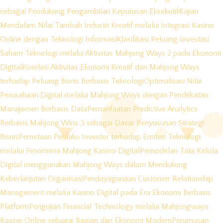
sebagai Pendukung Pengambilan Keputusan Eksekutif
Kajian
Mendalam Nilai Tambah Industri Kreatif melalui Integrasi Kasino
Online dengan Teknologi Informasi
Klasifikasi Peluang Investasi
Saham Teknologi melalui Aktivitas Mahjong Ways 2 pada Ekonomi
Digital
Korelasi Aktivitas Ekonomi Kreatif dan Mahjong Ways
terhadap Peluang Bisnis Berbasis Teknologi
Optimalisasi Nilai
Perusahaan Digital melalui Mahjong Ways dengan Pendekatan
Manajemen Berbasis Data
Pemanfaatan Predictive Analytics
Berbasis Mahjong Wins 3 sebagai Dasar Penyusunan Strategi
Bisnis
Pemetaan Perilaku Investor terhadap Emiten Teknologi
melalui Fenomena Mahjong Kasino Digital
Pemodelan Tata Kelola
Digital menggunakan Mahjong Ways dalam Mendukung
Keberlanjutan Organisasi
Pendayagunaan Customer Relationship
Management melalui Kasino Digital pada Era Ekonomi Berbasis
Platform
Pengujian Financial Technology melalui Mahjongways
Kasino Online sebagai Bagian dari Ekonomi Modern
Perumusan