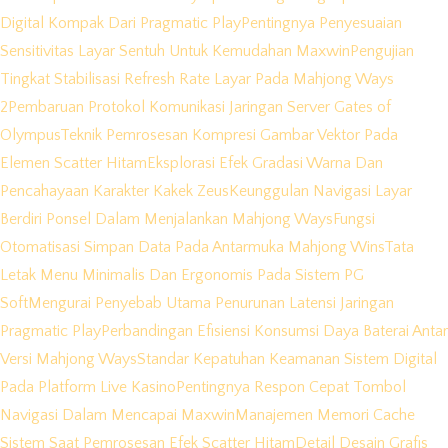
Digital Kompak Dari Pragmatic Play
Pentingnya Penyesuaian
Sensitivitas Layar Sentuh Untuk Kemudahan Maxwin
Pengujian
Tingkat Stabilisasi Refresh Rate Layar Pada Mahjong Ways
2
Pembaruan Protokol Komunikasi Jaringan Server Gates of
Olympus
Teknik Pemrosesan Kompresi Gambar Vektor Pada
Elemen Scatter Hitam
Eksplorasi Efek Gradasi Warna Dan
Pencahayaan Karakter Kakek Zeus
Keunggulan Navigasi Layar
Berdiri Ponsel Dalam Menjalankan Mahjong Ways
Fungsi
Otomatisasi Simpan Data Pada Antarmuka Mahjong Wins
Tata
Letak Menu Minimalis Dan Ergonomis Pada Sistem PG
Soft
Mengurai Penyebab Utama Penurunan Latensi Jaringan
Pragmatic Play
Perbandingan Efisiensi Konsumsi Daya Baterai Antar
Versi Mahjong Ways
Standar Kepatuhan Keamanan Sistem Digital
Pada Platform Live Kasino
Pentingnya Respon Cepat Tombol
Navigasi Dalam Mencapai Maxwin
Manajemen Memori Cache
Sistem Saat Pemrosesan Efek Scatter Hitam
Detail Desain Grafis