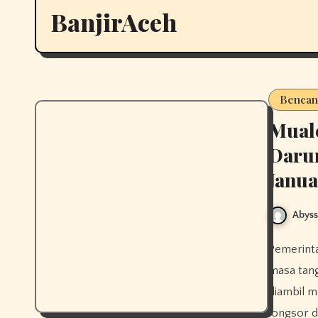
BanjirAceh
Bencan
Mual
Darur
Janua
Abys
Pemerintah Aceh melalui Gubernur Mualem resmi memperpanjang
masa tang
diambil m
longsor d