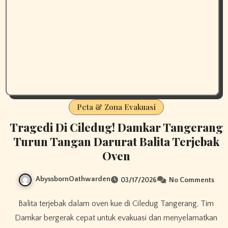
Peta & Zona Evakuasi
Tragedi Di Ciledug! Damkar Tangerang
Turun Tangan Darurat Balita Terjebak
Oven
AbyssbornOathwarden
03/17/2026
No Comments
Balita terjebak dalam oven kue di Ciledug Tangerang, Tim
Damkar bergerak cepat untuk evakuasi dan menyelamatkan