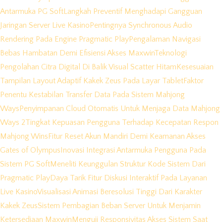
Antarmuka PG Soft
Langkah Preventif Menghadapi Gangguan
Jaringan Server Live Kasino
Pentingnya Synchronous Audio
Rendering Pada Engine Pragmatic Play
Pengalaman Navigasi
Bebas Hambatan Demi Efisiensi Akses Maxwin
Teknologi
Pengolahan Citra Digital Di Balik Visual Scatter Hitam
Kesesuaian
Tampilan Layout Adaptif Kakek Zeus Pada Layar Tablet
Faktor
Penentu Kestabilan Transfer Data Pada Sistem Mahjong
Ways
Penyimpanan Cloud Otomatis Untuk Menjaga Data Mahjong
Ways 2
Tingkat Kepuasan Pengguna Terhadap Kecepatan Respon
Mahjong Wins
Fitur Reset Akun Mandiri Demi Keamanan Akses
Gates of Olympus
Inovasi Integrasi Antarmuka Pengguna Pada
Sistem PG Soft
Meneliti Keunggulan Struktur Kode Sistem Dari
Pragmatic Play
Daya Tarik Fitur Diskusi Interaktif Pada Layanan
Live Kasino
Visualisasi Animasi Beresolusi Tinggi Dari Karakter
Kakek Zeus
Sistem Pembagian Beban Server Untuk Menjamin
Ketersediaan Maxwin
Menguji Responsivitas Akses Sistem Saat