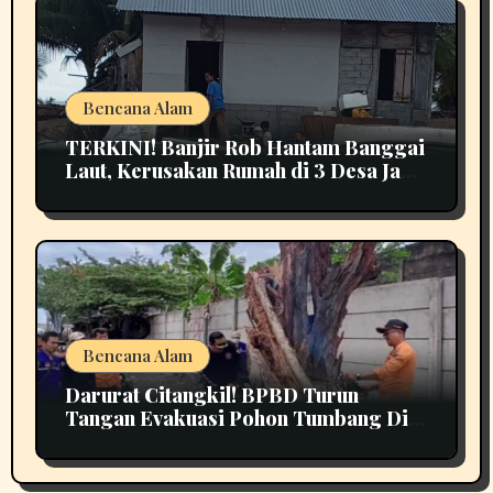
Bencana Alam
TERKINI! Banjir Rob Hantam Banggai
Laut, Kerusakan Rumah di 3 Desa Jadi
Perhatian
Bencana Alam
Darurat Citangkil! BPBD Turun
Tangan Evakuasi Pohon Tumbang Di
Tengah Jalan