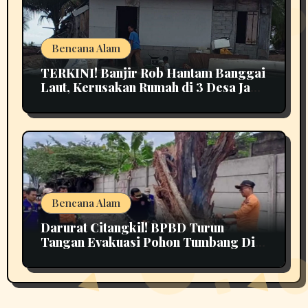
Bencana Alam
TERKINI! Banjir Rob Hantam Banggai
Laut, Kerusakan Rumah di 3 Desa Jadi
Perhatian
Bencana Alam
Darurat Citangkil! BPBD Turun
Tangan Evakuasi Pohon Tumbang Di
Tengah Jalan