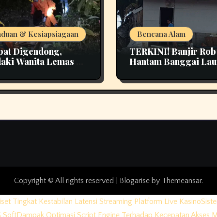
duan & Kesiapsiagaan
Bencana Alam
at Digendong,
TERKINI! Banjir Rob
aki Wanita Lemas di
Hantam Banggai Lau
t Pao Bangka Tengah
Kerusakan Rumah di 
n Panik
Desa Jadi Perhatian
Copyright © All rights reserved
|
Blogarise
by
Themeansar
.
iset Tingkat Kestabilan Latensi Streaming Platform Live Kasino
Sist
 Soft
Dampak Optimasi Script Engine Terhadap Kecepatan Akses 