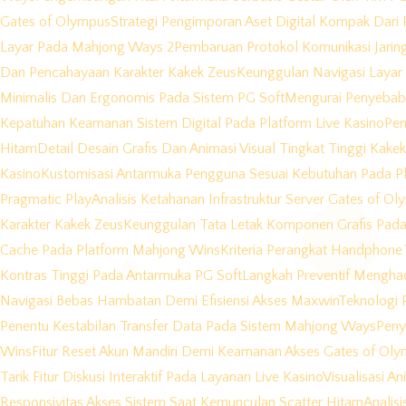
Gates of Olympus
Strategi Pengimporan Aset Digital Kompak Dari 
Layar Pada Mahjong Ways 2
Pembaruan Protokol Komunikasi Jarin
Dan Pencahayaan Karakter Kakek Zeus
Keunggulan Navigasi Layar
Minimalis Dan Ergonomis Pada Sistem PG Soft
Mengurai Penyebab 
Kepatuhan Keamanan Sistem Digital Pada Platform Live Kasino
Pen
Hitam
Detail Desain Grafis Dan Animasi Visual Tingkat Tinggi Kake
Kasino
Kustomisasi Antarmuka Pengguna Sesuai Kebutuhan Pada Pl
Pragmatic Play
Analisis Ketahanan Infrastruktur Server Gates of O
Karakter Kakek Zeus
Keunggulan Tata Letak Komponen Grafis Pada
Cache Pada Platform Mahjong Wins
Kriteria Perangkat Handphon
Kontras Tinggi Pada Antarmuka PG Soft
Langkah Preventif Menghad
Navigasi Bebas Hambatan Demi Efisiensi Akses Maxwin
Teknologi P
Penentu Kestabilan Transfer Data Pada Sistem Mahjong Ways
Peny
Wins
Fitur Reset Akun Mandiri Demi Keamanan Akses Gates of Ol
Tarik Fitur Diskusi Interaktif Pada Layanan Live Kasino
Visualisasi A
Responsivitas Akses Sistem Saat Kemunculan Scatter Hitam
Analis