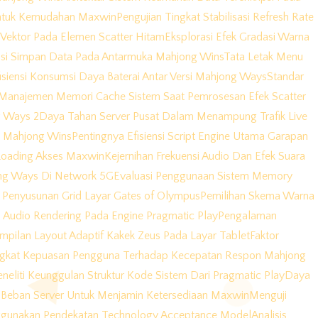
 Untuk Kemudahan Maxwin
Pengujian Tingkat Stabilisasi Refresh Rate
Vektor Pada Elemen Scatter Hitam
Eksplorasi Efek Gradasi Warna
asi Simpan Data Pada Antarmuka Mahjong Wins
Tata Letak Menu
isiensi Konsumsi Daya Baterai Antar Versi Mahjong Ways
Standar
Manajemen Memori Cache Sistem Saat Pemrosesan Efek Scatter
g Ways 2
Daya Tahan Server Pusat Dalam Menampung Trafik Live
da Mahjong Wins
Pentingnya Efisiensi Script Engine Utama Garapan
Loading Akses Maxwin
Kejernihan Frekuensi Audio Dan Efek Suara
ng Ways Di Network 5G
Evaluasi Penggunaan Sistem Memory
ik Penyusunan Grid Layar Gates of Olympus
Pemilihan Skema Warna
 Audio Rendering Pada Engine Pragmatic Play
Pengalaman
mpilan Layout Adaptif Kakek Zeus Pada Layar Tablet
Faktor
ngkat Kepuasan Pengguna Terhadap Kecepatan Respon Mahjong
neliti Keunggulan Struktur Kode Sistem Dari Pragmatic Play
Daya
Beban Server Untuk Menjamin Ketersediaan Maxwin
Menguji
enggunakan Pendekatan Technology Acceptance Model
Analisis