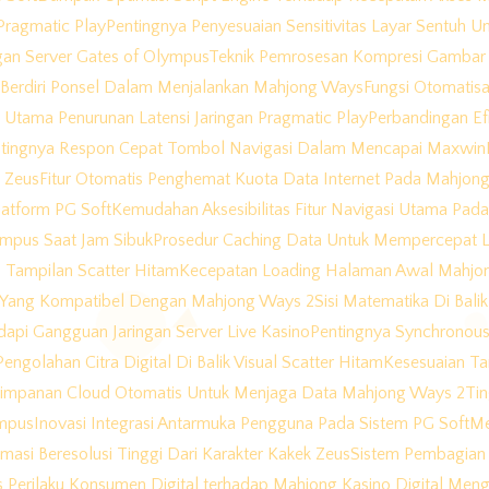
Pragmatic Play
Pentingnya Penyesuaian Sensitivitas Layar Sentuh
gan Server Gates of Olympus
Teknik Pemrosesan Kompresi Gambar 
 Berdiri Ponsel Dalam Menjalankan Mahjong Ways
Fungsi Otomatis
Utama Penurunan Latensi Jaringan Pragmatic Play
Perbandingan Ef
tingnya Respon Cepat Tombol Navigasi Dalam Mencapai Maxwin
k Zeus
Fitur Otomatis Penghemat Kuota Data Internet Pada Mahjon
atform PG Soft
Kemudahan Aksesibilitas Fitur Navigasi Utama Pa
lympus Saat Jam Sibuk
Prosedur Caching Data Untuk Mempercepat 
 Tampilan Scatter Hitam
Kecepatan Loading Halaman Awal Mahjo
e Yang Kompatibel Dengan Mahjong Ways 2
Sisi Matematika Di Bal
api Gangguan Jaringan Server Live Kasino
Pentingnya Synchronous
engolahan Citra Digital Di Balik Visual Scatter Hitam
Kesesuaian Ta
impanan Cloud Otomatis Untuk Menjaga Data Mahjong Ways 2
Ti
ympus
Inovasi Integrasi Antarmuka Pengguna Pada Sistem PG Soft
Me
nimasi Beresolusi Tinggi Dari Karakter Kakek Zeus
Sistem Pembagian 
is Perilaku Konsumen Digital terhadap Mahjong Kasino Digital M