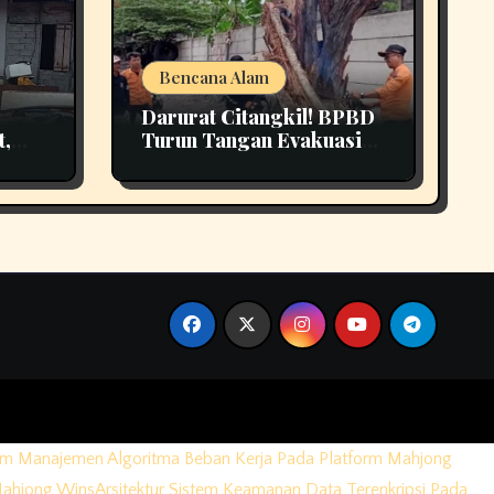
Bencana Alam
Darurat Citangkil! BPBD
t,
Turun Tangan Evakuasi
3
Pohon Tumbang Di
Tengah Jalan
em Manajemen Algoritma Beban Kerja Pada Platform Mahjong
Mahjong Wins
Arsitektur Sistem Keamanan Data Terenkripsi Pada