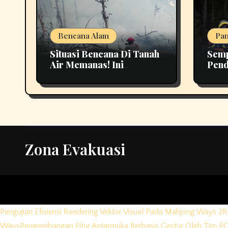
Bencana Alam
Pan
Situasi Bencana Di Tanah
Semp
Air Memanas! Ini
Pend
Perkembangan
Buki
Terbarunya
Biki
Zona Evakuasi
Pengujian Efisiensi Rendering Vektor Visual Pada Mahjong Ways 2
R
Ways
Pengembangan Fitur Antarmuka Berbasis Gestur Oleh Tim PG