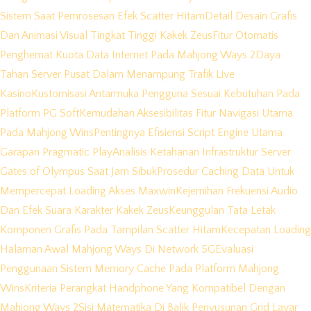
Sistem Saat Pemrosesan Efek Scatter Hitam
Detail Desain Grafis
Dan Animasi Visual Tingkat Tinggi Kakek Zeus
Fitur Otomatis
Penghemat Kuota Data Internet Pada Mahjong Ways 2
Daya
Tahan Server Pusat Dalam Menampung Trafik Live
Kasino
Kustomisasi Antarmuka Pengguna Sesuai Kebutuhan Pada
Platform PG Soft
Kemudahan Aksesibilitas Fitur Navigasi Utama
Pada Mahjong Wins
Pentingnya Efisiensi Script Engine Utama
Garapan Pragmatic Play
Analisis Ketahanan Infrastruktur Server
Gates of Olympus Saat Jam Sibuk
Prosedur Caching Data Untuk
Mempercepat Loading Akses Maxwin
Kejernihan Frekuensi Audio
Dan Efek Suara Karakter Kakek Zeus
Keunggulan Tata Letak
Komponen Grafis Pada Tampilan Scatter Hitam
Kecepatan Loading
Halaman Awal Mahjong Ways Di Network 5G
Evaluasi
Penggunaan Sistem Memory Cache Pada Platform Mahjong
Wins
Kriteria Perangkat Handphone Yang Kompatibel Dengan
Mahjong Ways 2
Sisi Matematika Di Balik Penyusunan Grid Layar