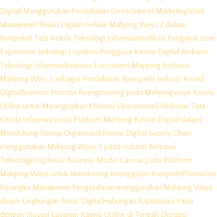
Digital Menggunakan Pendekatan Omnichannel Marketing
Studi
Manajemen Risiko Digital melalui Mahjong Ways 2 dalam
Perspektif Tata Kelola Teknologi Informasi
Verifikasi Pengaruh User
Experience terhadap Loyalitas Pengguna Kasino Digital Berbasis
Teknologi Informasi
Business Ecosystem Mapping berbasis
Mahjong Wins 3 sebagai Pendekatan Baru pada Industri Kreatif
Digital
Business Process Reengineering pada Mahjongways Kasino
Online untuk Meningkatkan Efisiensi Operasional
Efektivitas Tata
Kelola Informasi pada Platform Mahjong Kasino Digital dalam
Mendukung Kinerja Organisasi
Efisiensi Digital Supply Chain
menggunakan Mahjong Ways 2 pada Industri Berbasis
Teknologi
Eksplorasi Business Model Canvas pada Platform
Mahjong Ways untuk Mendorong Keunggulan Kompetitif
Formulasi
Kerangka Manajemen Pengetahuan menggunakan Mahjong Ways
dalam Lingkungan Bisnis Digital
Hubungan Kapitalisasi Pasar
dengan Inovasi Layanan Kasino Online di Tengah Disrupsi