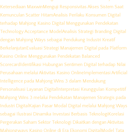
Ketersediaan Maxwin
Menguji Responsivitas Akses Sistem Saat
Kemunculan Scatter Hitam
Analisis Perilaku Konsumen Digital
terhadap Mahjong Kasino Digital Menggunakan Pendekatan
Technology Acceptance Model
Analisis Strategi Branding Digital
dengan Mahjong Ways sebagai Pendukung Industri Kreatif
Berkelanjutan
Evaluasi Strategi Manajemen Digital pada Platform
Kasino Online Menggunakan Pendekatan Balanced
Scorecard
Identifikasi Hubungan Sentimen Digital terhadap Nilai
Perusahaan melalui Aktivitas Kasino Online
Implementasi Artificial
Intelligence pada Mahjong Wins 3 dalam Mendukung
Personalisasi Layanan Digital
Interpretasi Keunggulan Kompetitif
Mahjong Wins 3 melalui Pendekatan Manajemen Strategis pada
Industri Digital
Kajian Pasar Modal Digital melalui Mahjong Ways
sebagai Ilustrasi Dinamika Investasi Berbasis Teknologi
Korelasi
Pergerakan Saham Sektor Teknologi Dikaitkan dengan Aktivitas
Mahjongways Kasino Online di Era Ekonomi Digital
Model Tata