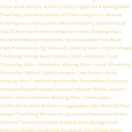
Kelola Bisnis Berbasis Mahjong Kasino Digital untuk Meningkatkan
Daya Saing Industri Kreatif
Model Teknososiopreneur Berbasis
Mahjongways Kasino Online dalam Mendorong Ekonomi Kreatif
Digital
Observasi Business Intelligence melalui Mahjong Ways
dalam Mendukung Pengambilan Keputusan pada Perusahaan
Digital
Pemanfaatan Big Data pada Mahjong Kasino Digital sebagai
Pendukung Strategi Bisnis Berbasis Data
Pemanfaatan Cloud
Computing dalam Infrastruktur Mahjong Ways 2 untuk Mendukung
Skalabilitas Platform Digital
Penerapan Data Analytics pada
Mahjong Wins 3 untuk Mengoptimalkan Pengambilan Keputusan
Manajerial
Pengaruh Literasi Investasi terhadap Perilaku Investor
Saham melalui Fenomena Mahjong Ways 2
Perancangan
Dashboard Business Analytics menggunakan Data Mahjong Ways
sebagai Pendukung Manajemen Operasional
Perancangan Sistem
Informasi Terintegrasi melalui Mahjong Ways Menggunakan
Enterprise Architecture
Strategi Pemasaran Digital pada Kasino