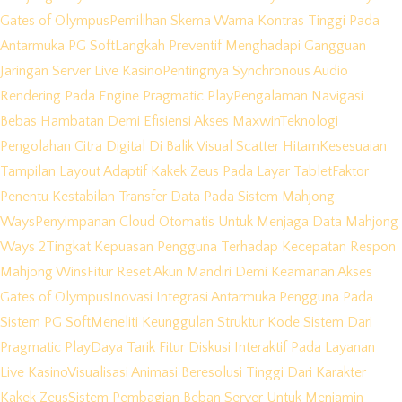
Gates of Olympus
Pemilihan Skema Warna Kontras Tinggi Pada
Antarmuka PG Soft
Langkah Preventif Menghadapi Gangguan
Jaringan Server Live Kasino
Pentingnya Synchronous Audio
Rendering Pada Engine Pragmatic Play
Pengalaman Navigasi
Bebas Hambatan Demi Efisiensi Akses Maxwin
Teknologi
Pengolahan Citra Digital Di Balik Visual Scatter Hitam
Kesesuaian
Tampilan Layout Adaptif Kakek Zeus Pada Layar Tablet
Faktor
Penentu Kestabilan Transfer Data Pada Sistem Mahjong
Ways
Penyimpanan Cloud Otomatis Untuk Menjaga Data Mahjong
Ways 2
Tingkat Kepuasan Pengguna Terhadap Kecepatan Respon
Mahjong Wins
Fitur Reset Akun Mandiri Demi Keamanan Akses
Gates of Olympus
Inovasi Integrasi Antarmuka Pengguna Pada
Sistem PG Soft
Meneliti Keunggulan Struktur Kode Sistem Dari
Pragmatic Play
Daya Tarik Fitur Diskusi Interaktif Pada Layanan
Live Kasino
Visualisasi Animasi Beresolusi Tinggi Dari Karakter
Kakek Zeus
Sistem Pembagian Beban Server Untuk Menjamin