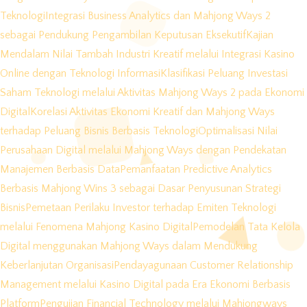
Teknologi
Integrasi Business Analytics dan Mahjong Ways 2
sebagai Pendukung Pengambilan Keputusan Eksekutif
Kajian
Mendalam Nilai Tambah Industri Kreatif melalui Integrasi Kasino
Online dengan Teknologi Informasi
Klasifikasi Peluang Investasi
Saham Teknologi melalui Aktivitas Mahjong Ways 2 pada Ekonomi
Digital
Korelasi Aktivitas Ekonomi Kreatif dan Mahjong Ways
terhadap Peluang Bisnis Berbasis Teknologi
Optimalisasi Nilai
Perusahaan Digital melalui Mahjong Ways dengan Pendekatan
Manajemen Berbasis Data
Pemanfaatan Predictive Analytics
Berbasis Mahjong Wins 3 sebagai Dasar Penyusunan Strategi
Bisnis
Pemetaan Perilaku Investor terhadap Emiten Teknologi
melalui Fenomena Mahjong Kasino Digital
Pemodelan Tata Kelola
Digital menggunakan Mahjong Ways dalam Mendukung
Keberlanjutan Organisasi
Pendayagunaan Customer Relationship
Management melalui Kasino Digital pada Era Ekonomi Berbasis
Platform
Pengujian Financial Technology melalui Mahjongways