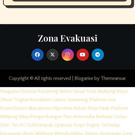
Zona Evakuasi
Copyright © All rights reserved
|
Blogarise
by
Themeansar
.
Pengujian Efisiensi Rendering Vektor Visual Pada Mahjong Ways
2
Riset Tingkat Kestabilan Latensi Streaming Platform Live
Kasino
Sistem Manajemen Algoritma Beban Kerja Pada Platform
Mahjong Ways
Pengembangan Fitur Antarmuka Berbasis Gestur
Oleh Tim PG Soft
Dampak Optimasi Script Engine Terhadap
Kecepatan Akses Mahjong Wins
Arsitektur Sistem Keamanan Data