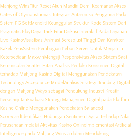
Mahjong Wins
Fitur Reset Akun Mandiri Demi Keamanan Akses
Gates of Olympus
Inovasi Integrasi Antarmuka Pengguna Pada
Sistem PG Soft
Meneliti Keunggulan Struktur Kode Sistem Dari
Pragmatic Play
Daya Tarik Fitur Diskusi Interaktif Pada Layanan
Live Kasino
Visualisasi Animasi Beresolusi Tinggi Dari Karakter
Kakek Zeus
Sistem Pembagian Beban Server Untuk Menjamin
Ketersediaan Maxwin
Menguji Responsivitas Akses Sistem Saat
Kemunculan Scatter Hitam
Analisis Perilaku Konsumen Digital
terhadap Mahjong Kasino Digital Menggunakan Pendekatan
Technology Acceptance Model
Analisis Strategi Branding Digital
dengan Mahjong Ways sebagai Pendukung Industri Kreatif
Berkelanjutan
Evaluasi Strategi Manajemen Digital pada Platform
Kasino Online Menggunakan Pendekatan Balanced
Scorecard
Identifikasi Hubungan Sentimen Digital terhadap Nilai
Perusahaan melalui Aktivitas Kasino Online
Implementasi Artificial
Intelligence pada Mahjong Wins 3 dalam Mendukung