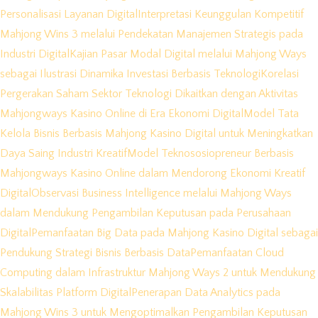
Personalisasi Layanan Digital
Interpretasi Keunggulan Kompetitif
Mahjong Wins 3 melalui Pendekatan Manajemen Strategis pada
Industri Digital
Kajian Pasar Modal Digital melalui Mahjong Ways
sebagai Ilustrasi Dinamika Investasi Berbasis Teknologi
Korelasi
Pergerakan Saham Sektor Teknologi Dikaitkan dengan Aktivitas
Mahjongways Kasino Online di Era Ekonomi Digital
Model Tata
Kelola Bisnis Berbasis Mahjong Kasino Digital untuk Meningkatkan
Daya Saing Industri Kreatif
Model Teknososiopreneur Berbasis
Mahjongways Kasino Online dalam Mendorong Ekonomi Kreatif
Digital
Observasi Business Intelligence melalui Mahjong Ways
dalam Mendukung Pengambilan Keputusan pada Perusahaan
Digital
Pemanfaatan Big Data pada Mahjong Kasino Digital sebagai
Pendukung Strategi Bisnis Berbasis Data
Pemanfaatan Cloud
Computing dalam Infrastruktur Mahjong Ways 2 untuk Mendukung
Skalabilitas Platform Digital
Penerapan Data Analytics pada
Mahjong Wins 3 untuk Mengoptimalkan Pengambilan Keputusan