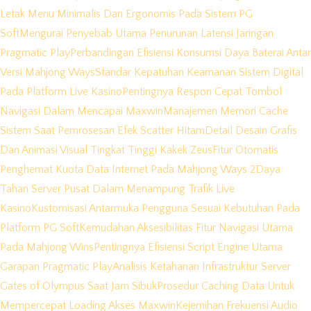
Letak Menu Minimalis Dan Ergonomis Pada Sistem PG
Soft
Mengurai Penyebab Utama Penurunan Latensi Jaringan
Pragmatic Play
Perbandingan Efisiensi Konsumsi Daya Baterai Antar
Versi Mahjong Ways
Standar Kepatuhan Keamanan Sistem Digital
Pada Platform Live Kasino
Pentingnya Respon Cepat Tombol
Navigasi Dalam Mencapai Maxwin
Manajemen Memori Cache
Sistem Saat Pemrosesan Efek Scatter Hitam
Detail Desain Grafis
Dan Animasi Visual Tingkat Tinggi Kakek Zeus
Fitur Otomatis
Penghemat Kuota Data Internet Pada Mahjong Ways 2
Daya
Tahan Server Pusat Dalam Menampung Trafik Live
Kasino
Kustomisasi Antarmuka Pengguna Sesuai Kebutuhan Pada
Platform PG Soft
Kemudahan Aksesibilitas Fitur Navigasi Utama
Pada Mahjong Wins
Pentingnya Efisiensi Script Engine Utama
Garapan Pragmatic Play
Analisis Ketahanan Infrastruktur Server
Gates of Olympus Saat Jam Sibuk
Prosedur Caching Data Untuk
Mempercepat Loading Akses Maxwin
Kejernihan Frekuensi Audio