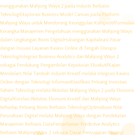
menggunakan Mahjong Ways 2 pada Industri Berbasis
Teknologi
Eksplorasi Business Model Canvas pada Platform
Mahjong Ways untuk Mendorong Keunggulan Kompetitif
Formulasi
Kerangka Manajemen Pengetahuan menggunakan Mahjong Ways
dalam Lingkungan Bisnis Digital
Hubungan Kapitalisasi Pasar
dengan Inovasi Layanan Kasino Online di Tengah Disrupsi
Teknologi
Integrasi Business Analytics dan Mahjong Ways 2
sebagai Pendukung Pengambilan Keputusan Eksekutif
Kajian
Mendalam Nilai Tambah Industri Kreatif melalui Integrasi Kasino
Online dengan Teknologi Informasi
Klasifikasi Peluang Investasi
Saham Teknologi melalui Aktivitas Mahjong Ways 2 pada Ekonomi
Digital
Korelasi Aktivitas Ekonomi Kreatif dan Mahjong Ways
terhadap Peluang Bisnis Berbasis Teknologi
Optimalisasi Nilai
Perusahaan Digital melalui Mahjong Ways dengan Pendekatan
Manajemen Berbasis Data
Pemanfaatan Predictive Analytics
Berbasis Mahjong Wins 3 sebagai Dasar Penyusunan Strategi