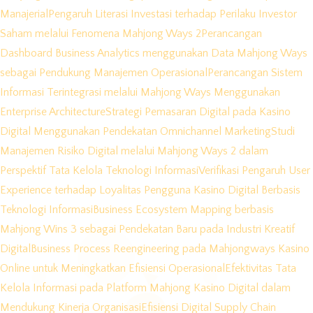
Manajerial
Pengaruh Literasi Investasi terhadap Perilaku Investor
Saham melalui Fenomena Mahjong Ways 2
Perancangan
Dashboard Business Analytics menggunakan Data Mahjong Ways
sebagai Pendukung Manajemen Operasional
Perancangan Sistem
Informasi Terintegrasi melalui Mahjong Ways Menggunakan
Enterprise Architecture
Strategi Pemasaran Digital pada Kasino
Digital Menggunakan Pendekatan Omnichannel Marketing
Studi
Manajemen Risiko Digital melalui Mahjong Ways 2 dalam
Perspektif Tata Kelola Teknologi Informasi
Verifikasi Pengaruh User
Experience terhadap Loyalitas Pengguna Kasino Digital Berbasis
Teknologi Informasi
Business Ecosystem Mapping berbasis
Mahjong Wins 3 sebagai Pendekatan Baru pada Industri Kreatif
Digital
Business Process Reengineering pada Mahjongways Kasino
Online untuk Meningkatkan Efisiensi Operasional
Efektivitas Tata
Kelola Informasi pada Platform Mahjong Kasino Digital dalam
Mendukung Kinerja Organisasi
Efisiensi Digital Supply Chain