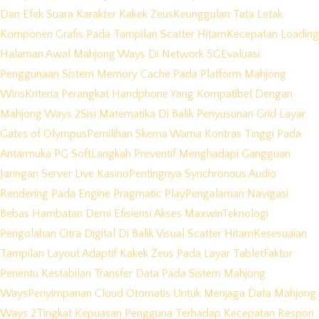
Dan Efek Suara Karakter Kakek Zeus
Keunggulan Tata Letak
Komponen Grafis Pada Tampilan Scatter Hitam
Kecepatan Loading
Halaman Awal Mahjong Ways Di Network 5G
Evaluasi
Penggunaan Sistem Memory Cache Pada Platform Mahjong
Wins
Kriteria Perangkat Handphone Yang Kompatibel Dengan
Mahjong Ways 2
Sisi Matematika Di Balik Penyusunan Grid Layar
Gates of Olympus
Pemilihan Skema Warna Kontras Tinggi Pada
Antarmuka PG Soft
Langkah Preventif Menghadapi Gangguan
Jaringan Server Live Kasino
Pentingnya Synchronous Audio
Rendering Pada Engine Pragmatic Play
Pengalaman Navigasi
Bebas Hambatan Demi Efisiensi Akses Maxwin
Teknologi
Pengolahan Citra Digital Di Balik Visual Scatter Hitam
Kesesuaian
Tampilan Layout Adaptif Kakek Zeus Pada Layar Tablet
Faktor
Penentu Kestabilan Transfer Data Pada Sistem Mahjong
Ways
Penyimpanan Cloud Otomatis Untuk Menjaga Data Mahjong
Ways 2
Tingkat Kepuasan Pengguna Terhadap Kecepatan Respon