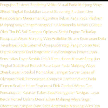
Pengujian Efisiensi Rendering Vektor Visual Pada Mahjong Ways
2
Riset Tingkat Kestabilan Latensi Streaming Platform Live
Kasino
Sistem Manajemen Algoritma Beban Kerja Pada Platform
Mahjong Ways
Pengembangan Fitur Antarmuka Berbasis Gestur
Oleh Tim PG Soft
Dampak Optimasi Script Engine Terhadap
Kecepatan Akses Mahjong Wins
Arsitektur Sistem Keamanan Data
Terenkripsi Pada Gates of Olympus
Strategi Pengimporan Aset
Digital Kompak Dari Pragmatic Play
Pentingnya Penyesuaian
Sensitivitas Layar Sentuh Untuk Kemudahan Maxwin
Pengujian
Tingkat Stabilisasi Refresh Rate Layar Pada Mahjong Ways
2
Pembaruan Protokol Komunikasi Jaringan Server Gates of
Olympus
Teknik Pemrosesan Kompresi Gambar Vektor Pada
Elemen Scatter Hitam
Eksplorasi Efek Gradasi Warna Dan
Pencahayaan Karakter Kakek Zeus
Keunggulan Navigasi Layar
Berdiri Ponsel Dalam Menjalankan Mahjong Ways
Fungsi
Otomatisasi Simpan Data Pada Antarmuka Mahjong Wins
Tata