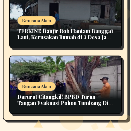
Bencana Alam
TERKINI! Banjir Rob Hantam Banggai
Laut, Kerusakan Rumah di 3 Desa Jadi
Perhatian
Bencana Alam
Darurat Citangkil! BPBD Turun
Tangan Evakuasi Pohon Tumbang Di
Tengah Jalan