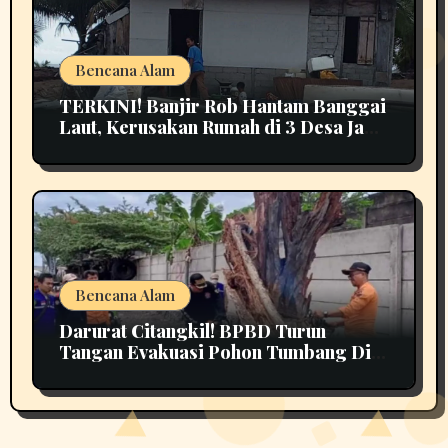
Bencana Alam
TERKINI! Banjir Rob Hantam Banggai
Laut, Kerusakan Rumah di 3 Desa Jadi
Perhatian
Bencana Alam
Darurat Citangkil! BPBD Turun
Tangan Evakuasi Pohon Tumbang Di
Tengah Jalan