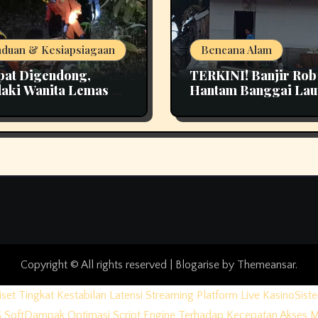
duan & Kesiapsiagaan
Bencana Alam
at Digendong,
TERKINI! Banjir Rob
aki Wanita Lemas di
Hantam Banggai Lau
t Pao Bangka Tengah
Kerusakan Rumah di 
n Panik
Desa Jadi Perhatian
Copyright © All rights reserved
|
Blogarise
by
Themeansar
.
iset Tingkat Kestabilan Latensi Streaming Platform Live Kasino
Sist
 Soft
Dampak Optimasi Script Engine Terhadap Kecepatan Akses 