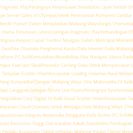
Pragmatic Play
Pentingnya Penyesuaian Sensitivitas Layar Sentuh
gan Server Gates of Olympus
Teknik Pemrosesan Kompresi Gambar 
 Berdiri Ponsel Dalam Menjalankan Mahjong Ways
Fungsi Otomatis
Utama Penurunan Latensi Jaringan Pragmatic Play
Perbandingan Ef
tingnya Respon Cepat Tombol Navigasi Dalam Mencapai Maxwin
k Zeus
Fitur Otomatis Penghemat Kuota Data Internet Pada Mahjon
atform PG Soft
Kemudahan Aksesibilitas Fitur Navigasi Utama Pa
lympus Saat Jam Sibuk
Prosedur Caching Data Untuk Mempercepat 
 Tampilan Scatter Hitam
Kecepatan Loading Halaman Awal Mahjo
e Yang Kompatibel Dengan Mahjong Ways 2
Sisi Matematika Di Bal
api Gangguan Jaringan Server Live Kasino
Pentingnya Synchronous
engolahan Citra Digital Di Balik Visual Scatter Hitam
Kesesuaian Ta
impanan Cloud Otomatis Untuk Menjaga Data Mahjong Ways 2
Ti
ympus
Inovasi Integrasi Antarmuka Pengguna Pada Sistem PG Soft
Me
nimasi Beresolusi Tinggi Dari Karakter Kakek Zeus
Sistem Pembagian 
is Perilaku Konsumen Digital terhadap Mahjong Kasino Digital M