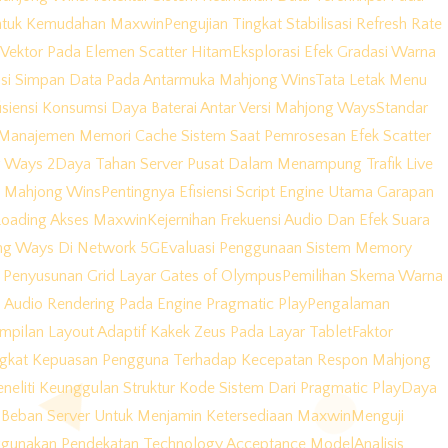
 Untuk Kemudahan Maxwin
Pengujian Tingkat Stabilisasi Refresh Rate
Vektor Pada Elemen Scatter Hitam
Eksplorasi Efek Gradasi Warna
asi Simpan Data Pada Antarmuka Mahjong Wins
Tata Letak Menu
isiensi Konsumsi Daya Baterai Antar Versi Mahjong Ways
Standar
Manajemen Memori Cache Sistem Saat Pemrosesan Efek Scatter
g Ways 2
Daya Tahan Server Pusat Dalam Menampung Trafik Live
da Mahjong Wins
Pentingnya Efisiensi Script Engine Utama Garapan
Loading Akses Maxwin
Kejernihan Frekuensi Audio Dan Efek Suara
ng Ways Di Network 5G
Evaluasi Penggunaan Sistem Memory
ik Penyusunan Grid Layar Gates of Olympus
Pemilihan Skema Warna
 Audio Rendering Pada Engine Pragmatic Play
Pengalaman
mpilan Layout Adaptif Kakek Zeus Pada Layar Tablet
Faktor
ngkat Kepuasan Pengguna Terhadap Kecepatan Respon Mahjong
neliti Keunggulan Struktur Kode Sistem Dari Pragmatic Play
Daya
Beban Server Untuk Menjamin Ketersediaan Maxwin
Menguji
enggunakan Pendekatan Technology Acceptance Model
Analisis