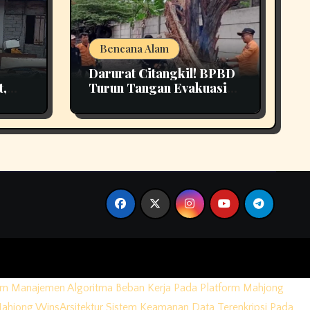
Bencana Alam
Darurat Citangkil! BPBD
t,
Turun Tangan Evakuasi
3
Pohon Tumbang Di
Tengah Jalan
em Manajemen Algoritma Beban Kerja Pada Platform Mahjong
Mahjong Wins
Arsitektur Sistem Keamanan Data Terenkripsi Pada