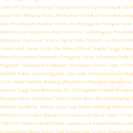
Gates of Olympus
Strategi Pengimporan Aset Digital Kompak Dari 
Layar Pada Mahjong Ways 2
Pembaruan Protokol Komunikasi Jarin
Dan Pencahayaan Karakter Kakek Zeus
Keunggulan Navigasi Layar
Minimalis Dan Ergonomis Pada Sistem PG Soft
Mengurai Penyebab 
Kepatuhan Keamanan Sistem Digital Pada Platform Live Kasino
Pen
Hitam
Detail Desain Grafis Dan Animasi Visual Tingkat Tinggi Kake
Kasino
Kustomisasi Antarmuka Pengguna Sesuai Kebutuhan Pada Pl
Pragmatic Play
Analisis Ketahanan Infrastruktur Server Gates of O
Karakter Kakek Zeus
Keunggulan Tata Letak Komponen Grafis Pada
Cache Pada Platform Mahjong Wins
Kriteria Perangkat Handphon
Kontras Tinggi Pada Antarmuka PG Soft
Langkah Preventif Menghad
Navigasi Bebas Hambatan Demi Efisiensi Akses Maxwin
Teknologi P
Penentu Kestabilan Transfer Data Pada Sistem Mahjong Ways
Peny
Wins
Fitur Reset Akun Mandiri Demi Keamanan Akses Gates of Ol
Tarik Fitur Diskusi Interaktif Pada Layanan Live Kasino
Visualisasi A
Responsivitas Akses Sistem Saat Kemunculan Scatter Hitam
Analis