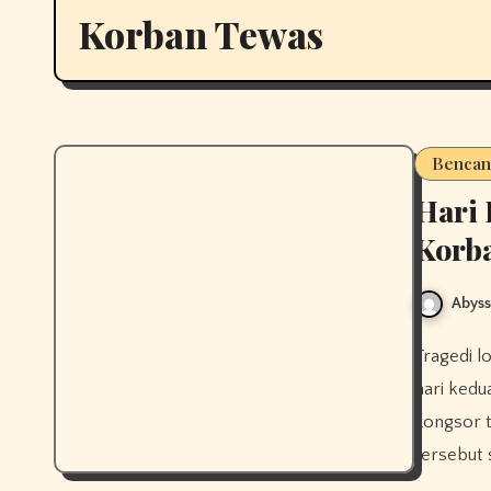
Korban Tewas
Bencan
Hari 
Korb
Abys
Tragedi longsor di Cisarua, Kabupaten Bandung Barat, memasuki
hari kedu
Longsor t
tersebut 