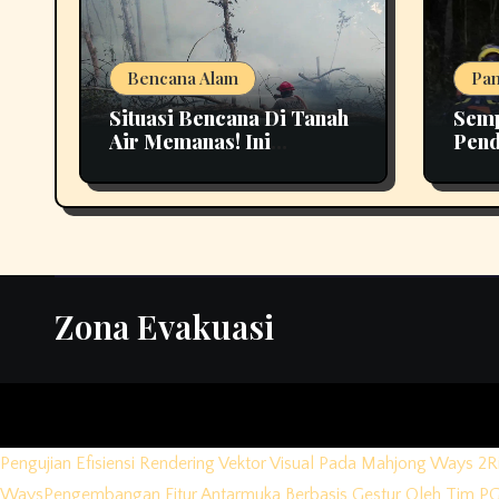
Bencana Alam
Pan
Situasi Bencana Di Tanah
Semp
Air Memanas! Ini
Pend
Perkembangan
Buki
Terbarunya
Biki
Zona Evakuasi
Pengujian Efisiensi Rendering Vektor Visual Pada Mahjong Ways 2
R
Ways
Pengembangan Fitur Antarmuka Berbasis Gestur Oleh Tim PG