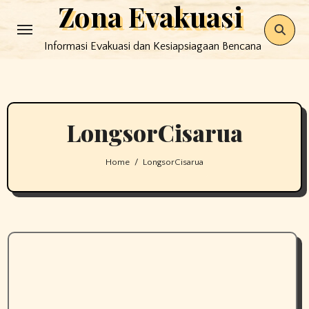
Zona Evakuasi
Skip
to
Informasi Evakuasi dan Kesiapsiagaan Bencana
content
LongsorCisarua
Home
LongsorCisarua