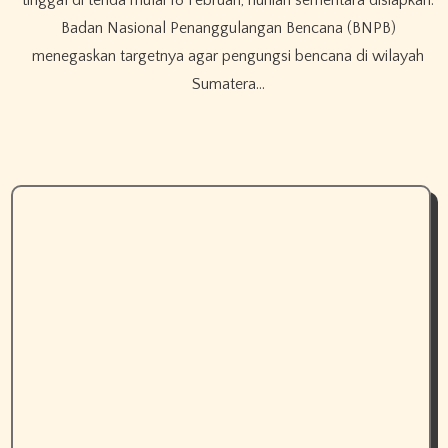
tinggal di tenda mulai 18 Februari, hunian sementara disiapkan.
Badan Nasional Penanggulangan Bencana (BNPB)
menegaskan targetnya agar pengungsi bencana di wilayah
Sumatera…