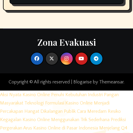
Zona Evakuasi
Copyright © All rights reserved
|
Blogarise
by
Themeansar
.
Aksi Nyata Kasino Online Penuhi Kebutuhan Industri Pangan
Masyarakat
Teknologi Formulasi Kasino Online Menjadi
Percakapan Hangat Dikalangan Publik
Cara Meredam Resiko
Kegagalan Kasino Online Menggunakan Trik Sederhana
Prediksi
Pergerakan Arus Kasino Online di Pasar Indonesia Menjelang Q4