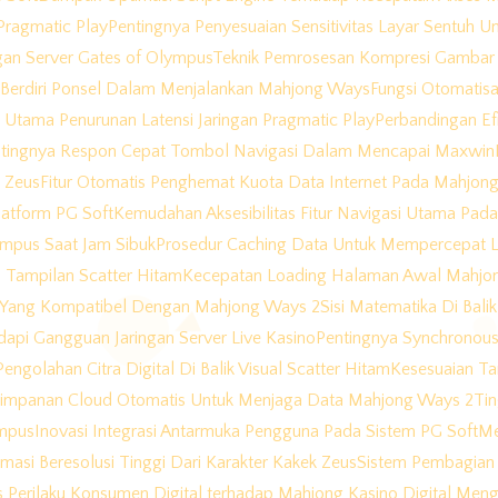
Pragmatic Play
Pentingnya Penyesuaian Sensitivitas Layar Sentuh
gan Server Gates of Olympus
Teknik Pemrosesan Kompresi Gambar 
 Berdiri Ponsel Dalam Menjalankan Mahjong Ways
Fungsi Otomatis
Utama Penurunan Latensi Jaringan Pragmatic Play
Perbandingan Ef
tingnya Respon Cepat Tombol Navigasi Dalam Mencapai Maxwin
k Zeus
Fitur Otomatis Penghemat Kuota Data Internet Pada Mahjon
atform PG Soft
Kemudahan Aksesibilitas Fitur Navigasi Utama Pa
lympus Saat Jam Sibuk
Prosedur Caching Data Untuk Mempercepat 
 Tampilan Scatter Hitam
Kecepatan Loading Halaman Awal Mahjo
e Yang Kompatibel Dengan Mahjong Ways 2
Sisi Matematika Di Bal
api Gangguan Jaringan Server Live Kasino
Pentingnya Synchronous
engolahan Citra Digital Di Balik Visual Scatter Hitam
Kesesuaian Ta
impanan Cloud Otomatis Untuk Menjaga Data Mahjong Ways 2
Ti
ympus
Inovasi Integrasi Antarmuka Pengguna Pada Sistem PG Soft
Me
nimasi Beresolusi Tinggi Dari Karakter Kakek Zeus
Sistem Pembagian 
is Perilaku Konsumen Digital terhadap Mahjong Kasino Digital M