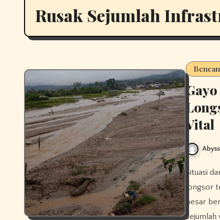
Rusak Sejumlah Infras
Bencan
Gayo 
Longs
Vital
Abys
Situasi darurat melanda wilayah Gayo Lues setelah banjir dan
longsor 
besar ber
sejumlah