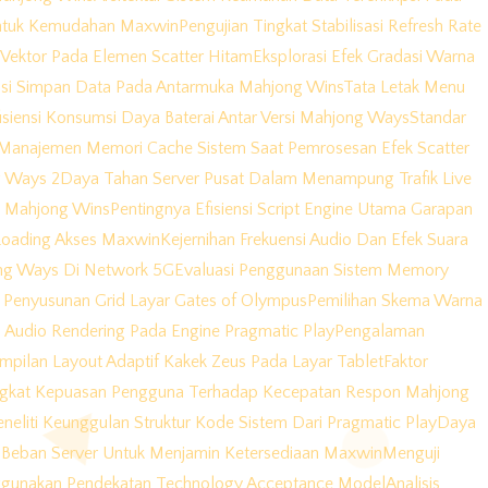
 Untuk Kemudahan Maxwin
Pengujian Tingkat Stabilisasi Refresh Rate
Vektor Pada Elemen Scatter Hitam
Eksplorasi Efek Gradasi Warna
asi Simpan Data Pada Antarmuka Mahjong Wins
Tata Letak Menu
isiensi Konsumsi Daya Baterai Antar Versi Mahjong Ways
Standar
Manajemen Memori Cache Sistem Saat Pemrosesan Efek Scatter
g Ways 2
Daya Tahan Server Pusat Dalam Menampung Trafik Live
da Mahjong Wins
Pentingnya Efisiensi Script Engine Utama Garapan
Loading Akses Maxwin
Kejernihan Frekuensi Audio Dan Efek Suara
ng Ways Di Network 5G
Evaluasi Penggunaan Sistem Memory
ik Penyusunan Grid Layar Gates of Olympus
Pemilihan Skema Warna
 Audio Rendering Pada Engine Pragmatic Play
Pengalaman
mpilan Layout Adaptif Kakek Zeus Pada Layar Tablet
Faktor
ngkat Kepuasan Pengguna Terhadap Kecepatan Respon Mahjong
neliti Keunggulan Struktur Kode Sistem Dari Pragmatic Play
Daya
Beban Server Untuk Menjamin Ketersediaan Maxwin
Menguji
enggunakan Pendekatan Technology Acceptance Model
Analisis