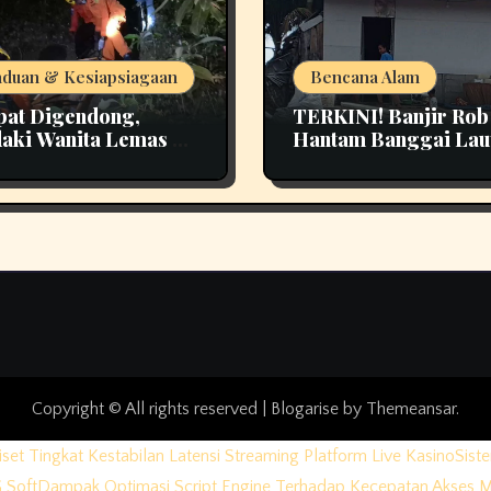
duan & Kesiapsiagaan
Bencana Alam
at Digendong,
TERKINI! Banjir Rob
aki Wanita Lemas di
Hantam Banggai Lau
t Pao Bangka Tengah
Kerusakan Rumah di 
n Panik
Desa Jadi Perhatian
Copyright © All rights reserved
|
Blogarise
by
Themeansar
.
iset Tingkat Kestabilan Latensi Streaming Platform Live Kasino
Sist
 Soft
Dampak Optimasi Script Engine Terhadap Kecepatan Akses 