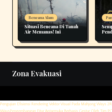
Bencana Alam
Pan
Situasi Bencana Di Tanah
Semp
Air Memanas! Ini
Pend
Perkembangan
Buki
Terbarunya
Biki
Zona Evakuasi
Pengujian Efisiensi Rendering Vektor Visual Pada Mahjong Ways 2
R
Ways
Pengembangan Fitur Antarmuka Berbasis Gestur Oleh Tim PG