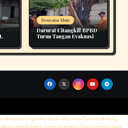
Bencana Alam
Darurat Citangkil! BPBD
t,
Turun Tangan Evakuasi
3
Pohon Tumbang Di
Tengah Jalan
em Manajemen Algoritma Beban Kerja Pada Platform Mahjong
Mahjong Wins
Arsitektur Sistem Keamanan Data Terenkripsi Pada