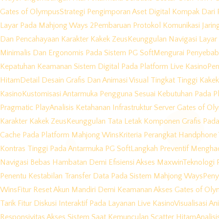
Gates of Olympus
Strategi Pengimporan Aset Digital Kompak Dari 
Layar Pada Mahjong Ways 2
Pembaruan Protokol Komunikasi Jarin
Dan Pencahayaan Karakter Kakek Zeus
Keunggulan Navigasi Layar
Minimalis Dan Ergonomis Pada Sistem PG Soft
Mengurai Penyebab 
Kepatuhan Keamanan Sistem Digital Pada Platform Live Kasino
Pen
Hitam
Detail Desain Grafis Dan Animasi Visual Tingkat Tinggi Kake
Kasino
Kustomisasi Antarmuka Pengguna Sesuai Kebutuhan Pada Pl
Pragmatic Play
Analisis Ketahanan Infrastruktur Server Gates of O
Karakter Kakek Zeus
Keunggulan Tata Letak Komponen Grafis Pada
Cache Pada Platform Mahjong Wins
Kriteria Perangkat Handphon
Kontras Tinggi Pada Antarmuka PG Soft
Langkah Preventif Menghad
Navigasi Bebas Hambatan Demi Efisiensi Akses Maxwin
Teknologi P
Penentu Kestabilan Transfer Data Pada Sistem Mahjong Ways
Peny
Wins
Fitur Reset Akun Mandiri Demi Keamanan Akses Gates of Ol
Tarik Fitur Diskusi Interaktif Pada Layanan Live Kasino
Visualisasi A
Responsivitas Akses Sistem Saat Kemunculan Scatter Hitam
Analis