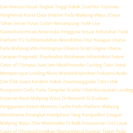
Dan Animasi Visual Tingkat Tinggi Kakek Zeus
Fitur Otomatis
Penghemat Kuota Data Internet Pada Mahjong Ways 2
Daya
Tahan Server Pusat Dalam Menampung Trafik Live
Kasino
Kustomisasi Antarmuka Pengguna Sesuai Kebutuhan Pada
Platform PG Soft
Kemudahan Aksesibilitas Fitur Navigasi Utama
Pada Mahjong Wins
Pentingnya Efisiensi Script Engine Utama
Garapan Pragmatic Play
Analisis Ketahanan Infrastruktur Server
Gates of Olympus Saat Jam Sibuk
Prosedur Caching Data Untuk
Mempercepat Loading Akses Maxwin
Kejernihan Frekuensi Audio
Dan Efek Suara Karakter Kakek Zeus
Keunggulan Tata Letak
Komponen Grafis Pada Tampilan Scatter Hitam
Kecepatan Loading
Halaman Awal Mahjong Ways Di Network 5G
Evaluasi
Penggunaan Sistem Memory Cache Pada Platform Mahjong
Wins
Kriteria Perangkat Handphone Yang Kompatibel Dengan
Mahjong Ways 2
Sisi Matematika Di Balik Penyusunan Grid Layar
Gates of Olympus
Pemilihan Skema Warna Kontras Tinggi Pada