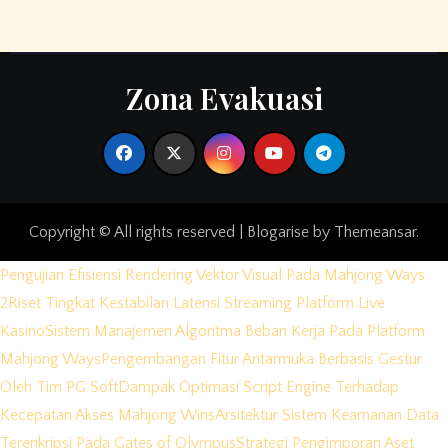
Zona Evakuasi
Copyright © All rights reserved
|
Blogarise
by
Themeansar
.
Pengujian Efisiensi Rendering Vektor Visual Pada Mahjong Ways
2
Riset Tingkat Kestabilan Latensi Streaming Platform Live
Kasino
Sistem Manajemen Algoritma Beban Kerja Pada Platform
Mahjong Ways
Pengembangan Fitur Antarmuka Berbasis Gestur
Oleh Tim PG Soft
Dampak Optimasi Script Engine Terhadap
Kecepatan Akses Mahjong Wins
Arsitektur Sistem Keamanan Data
Terenkripsi Pada Gates of Olympus
Strategi Pengimporan Aset