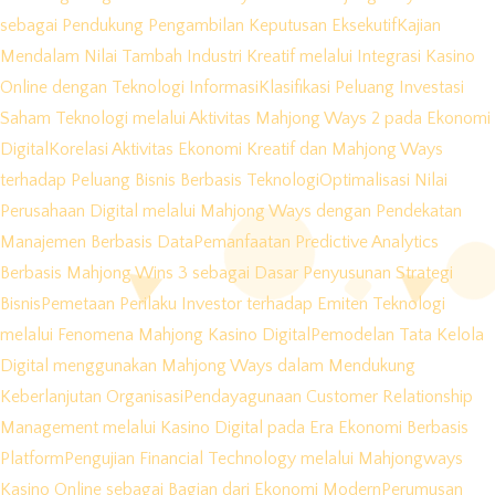
sebagai Pendukung Pengambilan Keputusan Eksekutif
Kajian
Mendalam Nilai Tambah Industri Kreatif melalui Integrasi Kasino
Online dengan Teknologi Informasi
Klasifikasi Peluang Investasi
Saham Teknologi melalui Aktivitas Mahjong Ways 2 pada Ekonomi
Digital
Korelasi Aktivitas Ekonomi Kreatif dan Mahjong Ways
terhadap Peluang Bisnis Berbasis Teknologi
Optimalisasi Nilai
Perusahaan Digital melalui Mahjong Ways dengan Pendekatan
Manajemen Berbasis Data
Pemanfaatan Predictive Analytics
Berbasis Mahjong Wins 3 sebagai Dasar Penyusunan Strategi
Bisnis
Pemetaan Perilaku Investor terhadap Emiten Teknologi
melalui Fenomena Mahjong Kasino Digital
Pemodelan Tata Kelola
Digital menggunakan Mahjong Ways dalam Mendukung
Keberlanjutan Organisasi
Pendayagunaan Customer Relationship
Management melalui Kasino Digital pada Era Ekonomi Berbasis
Platform
Pengujian Financial Technology melalui Mahjongways
Kasino Online sebagai Bagian dari Ekonomi Modern
Perumusan