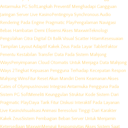
Antarmuka PG Soft
Langkah Preventif Menghadapi Gangguan
Jaringan Server Live Kasino
Pentingnya Synchronous Audio
Rendering Pada Engine Pragmatic Play
Pengalaman Navigasi
Bebas Hambatan Demi Efisiensi Akses Maxwin
Teknologi
Pengolahan Citra Digital Di Balik Visual Scatter Hitam
Kesesuaian
Tampilan Layout Adaptif Kakek Zeus Pada Layar Tablet
Faktor
Penentu Kestabilan Transfer Data Pada Sistem Mahjong
Ways
Penyimpanan Cloud Otomatis Untuk Menjaga Data Mahjong
Ways 2
Tingkat Kepuasan Pengguna Terhadap Kecepatan Respon
Mahjong Wins
Fitur Reset Akun Mandiri Demi Keamanan Akses
Gates of Olympus
Inovasi Integrasi Antarmuka Pengguna Pada
Sistem PG Soft
Meneliti Keunggulan Struktur Kode Sistem Dari
Pragmatic Play
Daya Tarik Fitur Diskusi Interaktif Pada Layanan
Live Kasino
Visualisasi Animasi Beresolusi Tinggi Dari Karakter
Kakek Zeus
Sistem Pembagian Beban Server Untuk Menjamin
Ketersediaan Maxwin
Menguji Responsivitas Akses Sistem Saat