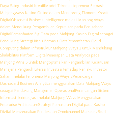
Daya Saing Industri Kreatif
Model Teknososiopreneur Berbasis
Mahjongways Kasino Online dalam Mendorong Ekonomi Kreatif
Digital
Observasi Business Intelligence melalui Mahjong Ways
dalam Mendukung Pengambilan Keputusan pada Perusahaan
Digital
Pemanfaatan Big Data pada Mahjong Kasino Digital sebagai
Pendukung Strategi Bisnis Berbasis Data
Pemanfaatan Cloud
Computing dalam Infrastruktur Mahjong Ways 2 untuk Mendukung
Skalabilitas Platform Digital
Penerapan Data Analytics pada
Mahjong Wins 3 untuk Mengoptimalkan Pengambilan Keputusan
Manajerial
Pengaruh Literasi Investasi terhadap Perilaku Investor
Saham melalui Fenomena Mahjong Ways 2
Perancangan
Dashboard Business Analytics menggunakan Data Mahjong Ways
sebagai Pendukung Manajemen Operasional
Perancangan Sistem
Informasi Terintegrasi melalui Mahjong Ways Menggunakan
Enterprise Architecture
Strategi Pemasaran Digital pada Kasino
Digital Menggunakan Pendekatan Omnichannel Marketing
Studi