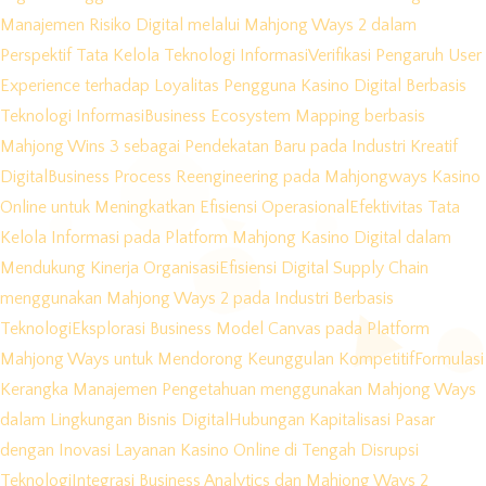
Manajemen Risiko Digital melalui Mahjong Ways 2 dalam
Perspektif Tata Kelola Teknologi Informasi
Verifikasi Pengaruh User
Experience terhadap Loyalitas Pengguna Kasino Digital Berbasis
Teknologi Informasi
Business Ecosystem Mapping berbasis
Mahjong Wins 3 sebagai Pendekatan Baru pada Industri Kreatif
Digital
Business Process Reengineering pada Mahjongways Kasino
Online untuk Meningkatkan Efisiensi Operasional
Efektivitas Tata
Kelola Informasi pada Platform Mahjong Kasino Digital dalam
Mendukung Kinerja Organisasi
Efisiensi Digital Supply Chain
menggunakan Mahjong Ways 2 pada Industri Berbasis
Teknologi
Eksplorasi Business Model Canvas pada Platform
Mahjong Ways untuk Mendorong Keunggulan Kompetitif
Formulasi
Kerangka Manajemen Pengetahuan menggunakan Mahjong Ways
dalam Lingkungan Bisnis Digital
Hubungan Kapitalisasi Pasar
dengan Inovasi Layanan Kasino Online di Tengah Disrupsi
Teknologi
Integrasi Business Analytics dan Mahjong Ways 2