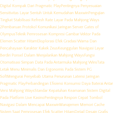
Digital Kompak Dari Pragmatic Play
Pentingnya Penyesuaian
Sensitivitas Layar Sentuh Untuk Kemudahan Maxwin
Pengujian
Tingkat Stabilisasi Refresh Rate Layar Pada Mahjong Ways
2
Pembaruan Protokol Komunikasi Jaringan Server Gates of
Olympus
Teknik Pemrosesan Kompresi Gambar Vektor Pada
Elemen Scatter Hitam
Eksplorasi Efek Gradasi Warna Dan
Pencahayaan Karakter Kakek Zeus
Keunggulan Navigasi Layar
Berdiri Ponsel Dalam Menjalankan Mahjong Ways
Fungsi
Otomatisasi Simpan Data Pada Antarmuka Mahjong Wins
Tata
Letak Menu Minimalis Dan Ergonomis Pada Sistem PG
Soft
Mengurai Penyebab Utama Penurunan Latensi Jaringan
Pragmatic Play
Perbandingan Efisiensi Konsumsi Daya Baterai Antar
Versi Mahjong Ways
Standar Kepatuhan Keamanan Sistem Digital
Pada Platform Live Kasino
Pentingnya Respon Cepat Tombol
Navigasi Dalam Mencapai Maxwin
Manajemen Memori Cache
Sistem Saat Pemrosesan Efek Scatter Hitam
Detail Desain Grafis