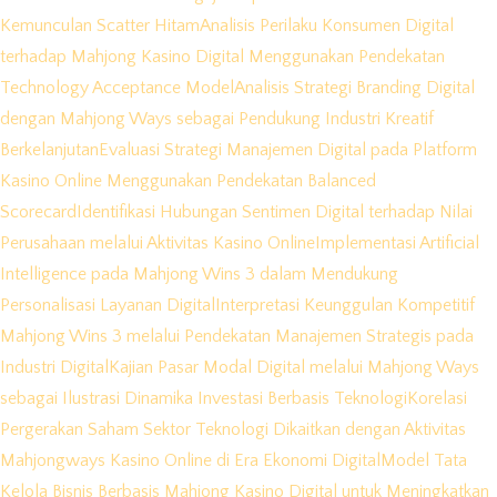
Kemunculan Scatter Hitam
Analisis Perilaku Konsumen Digital
terhadap Mahjong Kasino Digital Menggunakan Pendekatan
Technology Acceptance Model
Analisis Strategi Branding Digital
dengan Mahjong Ways sebagai Pendukung Industri Kreatif
Berkelanjutan
Evaluasi Strategi Manajemen Digital pada Platform
Kasino Online Menggunakan Pendekatan Balanced
Scorecard
Identifikasi Hubungan Sentimen Digital terhadap Nilai
Perusahaan melalui Aktivitas Kasino Online
Implementasi Artificial
Intelligence pada Mahjong Wins 3 dalam Mendukung
Personalisasi Layanan Digital
Interpretasi Keunggulan Kompetitif
Mahjong Wins 3 melalui Pendekatan Manajemen Strategis pada
Industri Digital
Kajian Pasar Modal Digital melalui Mahjong Ways
sebagai Ilustrasi Dinamika Investasi Berbasis Teknologi
Korelasi
Pergerakan Saham Sektor Teknologi Dikaitkan dengan Aktivitas
Mahjongways Kasino Online di Era Ekonomi Digital
Model Tata
Kelola Bisnis Berbasis Mahjong Kasino Digital untuk Meningkatkan