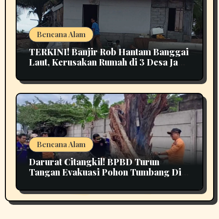
Bencana Alam
TERKINI! Banjir Rob Hantam Banggai
Laut, Kerusakan Rumah di 3 Desa Jadi
Perhatian
Bencana Alam
Darurat Citangkil! BPBD Turun
Tangan Evakuasi Pohon Tumbang Di
Tengah Jalan