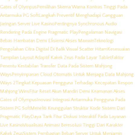
Gates of Olympus
Pemilihan Skema Warna Kontras Tinggi Pada
Antarmuka PG Soft
Langkah Preventif Menghadapi Gangguan
Jaringan Server Live Kasino
Pentingnya Synchronous Audio
Rendering Pada Engine Pragmatic Play
Pengalaman Navigasi
Bebas Hambatan Demi Efisiensi Akses Maxwin
Teknologi
Pengolahan Citra Digital Di Balik Visual Scatter Hitam
Kesesuaian
Tampilan Layout Adaptif Kakek Zeus Pada Layar Tablet
Faktor
Penentu Kestabilan Transfer Data Pada Sistem Mahjong
Ways
Penyimpanan Cloud Otomatis Untuk Menjaga Data Mahjong
Ways 2
Tingkat Kepuasan Pengguna Terhadap Kecepatan Respon
Mahjong Wins
Fitur Reset Akun Mandiri Demi Keamanan Akses
Gates of Olympus
Inovasi Integrasi Antarmuka Pengguna Pada
Sistem PG Soft
Meneliti Keunggulan Struktur Kode Sistem Dari
Pragmatic Play
Daya Tarik Fitur Diskusi Interaktif Pada Layanan
Live Kasino
Visualisasi Animasi Beresolusi Tinggi Dari Karakter
Kakek Zeus
Sistem Pembagian Beban Server Untuk Menjamin