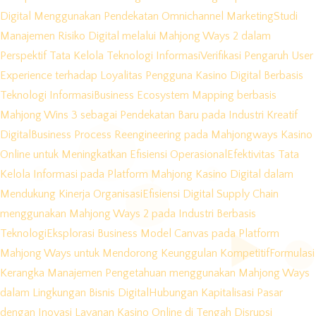
Digital Menggunakan Pendekatan Omnichannel Marketing
Studi
Manajemen Risiko Digital melalui Mahjong Ways 2 dalam
Perspektif Tata Kelola Teknologi Informasi
Verifikasi Pengaruh User
Experience terhadap Loyalitas Pengguna Kasino Digital Berbasis
Teknologi Informasi
Business Ecosystem Mapping berbasis
Mahjong Wins 3 sebagai Pendekatan Baru pada Industri Kreatif
Digital
Business Process Reengineering pada Mahjongways Kasino
Online untuk Meningkatkan Efisiensi Operasional
Efektivitas Tata
Kelola Informasi pada Platform Mahjong Kasino Digital dalam
Mendukung Kinerja Organisasi
Efisiensi Digital Supply Chain
menggunakan Mahjong Ways 2 pada Industri Berbasis
Teknologi
Eksplorasi Business Model Canvas pada Platform
Mahjong Ways untuk Mendorong Keunggulan Kompetitif
Formulasi
Kerangka Manajemen Pengetahuan menggunakan Mahjong Ways
dalam Lingkungan Bisnis Digital
Hubungan Kapitalisasi Pasar
dengan Inovasi Layanan Kasino Online di Tengah Disrupsi