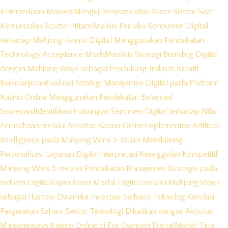
Ketersediaan Maxwin
Menguji Responsivitas Akses Sistem Saat
Kemunculan Scatter Hitam
Analisis Perilaku Konsumen Digital
terhadap Mahjong Kasino Digital Menggunakan Pendekatan
Technology Acceptance Model
Analisis Strategi Branding Digital
dengan Mahjong Ways sebagai Pendukung Industri Kreatif
Berkelanjutan
Evaluasi Strategi Manajemen Digital pada Platform
Kasino Online Menggunakan Pendekatan Balanced
Scorecard
Identifikasi Hubungan Sentimen Digital terhadap Nilai
Perusahaan melalui Aktivitas Kasino Online
Implementasi Artificial
Intelligence pada Mahjong Wins 3 dalam Mendukung
Personalisasi Layanan Digital
Interpretasi Keunggulan Kompetitif
Mahjong Wins 3 melalui Pendekatan Manajemen Strategis pada
Industri Digital
Kajian Pasar Modal Digital melalui Mahjong Ways
sebagai Ilustrasi Dinamika Investasi Berbasis Teknologi
Korelasi
Pergerakan Saham Sektor Teknologi Dikaitkan dengan Aktivitas
Mahjongways Kasino Online di Era Ekonomi Digital
Model Tata