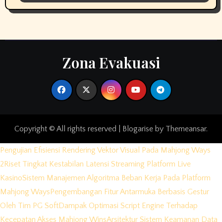
Zona Evakuasi
Copyright © All rights reserved
|
Blogarise
by
Themeansar
.
Pengujian Efisiensi Rendering Vektor Visual Pada Mahjong Ways
2
Riset Tingkat Kestabilan Latensi Streaming Platform Live
Kasino
Sistem Manajemen Algoritma Beban Kerja Pada Platform
Mahjong Ways
Pengembangan Fitur Antarmuka Berbasis Gestur
Oleh Tim PG Soft
Dampak Optimasi Script Engine Terhadap
Kecepatan Akses Mahjong Wins
Arsitektur Sistem Keamanan Data