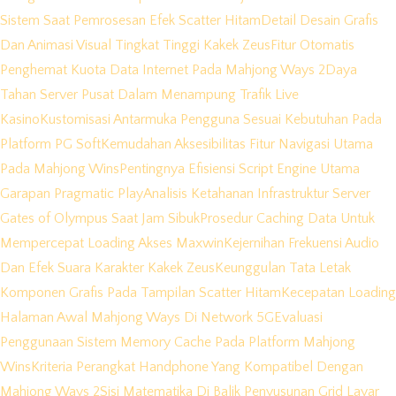
Sistem Saat Pemrosesan Efek Scatter Hitam
Detail Desain Grafis
Dan Animasi Visual Tingkat Tinggi Kakek Zeus
Fitur Otomatis
Penghemat Kuota Data Internet Pada Mahjong Ways 2
Daya
Tahan Server Pusat Dalam Menampung Trafik Live
Kasino
Kustomisasi Antarmuka Pengguna Sesuai Kebutuhan Pada
Platform PG Soft
Kemudahan Aksesibilitas Fitur Navigasi Utama
Pada Mahjong Wins
Pentingnya Efisiensi Script Engine Utama
Garapan Pragmatic Play
Analisis Ketahanan Infrastruktur Server
Gates of Olympus Saat Jam Sibuk
Prosedur Caching Data Untuk
Mempercepat Loading Akses Maxwin
Kejernihan Frekuensi Audio
Dan Efek Suara Karakter Kakek Zeus
Keunggulan Tata Letak
Komponen Grafis Pada Tampilan Scatter Hitam
Kecepatan Loading
Halaman Awal Mahjong Ways Di Network 5G
Evaluasi
Penggunaan Sistem Memory Cache Pada Platform Mahjong
Wins
Kriteria Perangkat Handphone Yang Kompatibel Dengan
Mahjong Ways 2
Sisi Matematika Di Balik Penyusunan Grid Layar