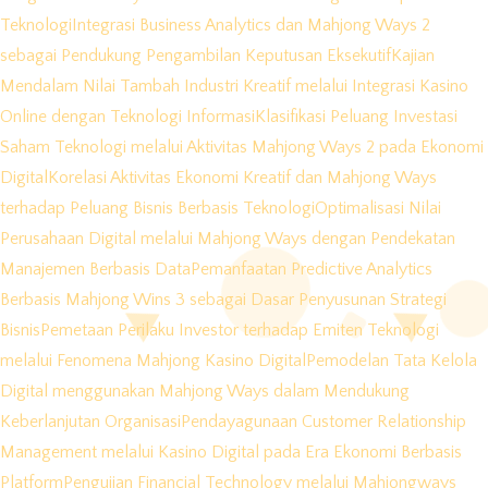
Teknologi
Integrasi Business Analytics dan Mahjong Ways 2
sebagai Pendukung Pengambilan Keputusan Eksekutif
Kajian
Mendalam Nilai Tambah Industri Kreatif melalui Integrasi Kasino
Online dengan Teknologi Informasi
Klasifikasi Peluang Investasi
Saham Teknologi melalui Aktivitas Mahjong Ways 2 pada Ekonomi
Digital
Korelasi Aktivitas Ekonomi Kreatif dan Mahjong Ways
terhadap Peluang Bisnis Berbasis Teknologi
Optimalisasi Nilai
Perusahaan Digital melalui Mahjong Ways dengan Pendekatan
Manajemen Berbasis Data
Pemanfaatan Predictive Analytics
Berbasis Mahjong Wins 3 sebagai Dasar Penyusunan Strategi
Bisnis
Pemetaan Perilaku Investor terhadap Emiten Teknologi
melalui Fenomena Mahjong Kasino Digital
Pemodelan Tata Kelola
Digital menggunakan Mahjong Ways dalam Mendukung
Keberlanjutan Organisasi
Pendayagunaan Customer Relationship
Management melalui Kasino Digital pada Era Ekonomi Berbasis
Platform
Pengujian Financial Technology melalui Mahjongways