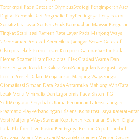
Terenkripsi Pada Gates of Olympus
Strategi Pengimporan Aset
Digital Kompak Dari Pragmatic Play
Pentingnya Penyesuaian
Sensitivitas Layar Sentuh Untuk Kemudahan Maxwin
Pengujian
Tingkat Stabilisasi Refresh Rate Layar Pada Mahjong Ways
2
Pembaruan Protokol Komunikasi Jaringan Server Gates of
Olympus
Teknik Pemrosesan Kompresi Gambar Vektor Pada
Elemen Scatter Hitam
Eksplorasi Efek Gradasi Warna Dan
Pencahayaan Karakter Kakek Zeus
Keunggulan Navigasi Layar
Berdiri Ponsel Dalam Menjalankan Mahjong Ways
Fungsi
Otomatisasi Simpan Data Pada Antarmuka Mahjong Wins
Tata
Letak Menu Minimalis Dan Ergonomis Pada Sistem PG
Soft
Mengurai Penyebab Utama Penurunan Latensi Jaringan
Pragmatic Play
Perbandingan Efisiensi Konsumsi Daya Baterai Antar
Versi Mahjong Ways
Standar Kepatuhan Keamanan Sistem Digital
Pada Platform Live Kasino
Pentingnya Respon Cepat Tombol
Navigasi Dalam Mencapai Maxwin
Manajemen Memori Cache