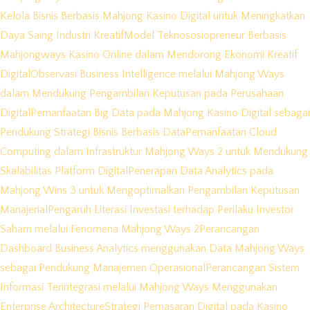
Kelola Bisnis Berbasis Mahjong Kasino Digital untuk Meningkatkan
Daya Saing Industri Kreatif
Model Teknososiopreneur Berbasis
Mahjongways Kasino Online dalam Mendorong Ekonomi Kreatif
Digital
Observasi Business Intelligence melalui Mahjong Ways
dalam Mendukung Pengambilan Keputusan pada Perusahaan
Digital
Pemanfaatan Big Data pada Mahjong Kasino Digital sebagai
Pendukung Strategi Bisnis Berbasis Data
Pemanfaatan Cloud
Computing dalam Infrastruktur Mahjong Ways 2 untuk Mendukung
Skalabilitas Platform Digital
Penerapan Data Analytics pada
Mahjong Wins 3 untuk Mengoptimalkan Pengambilan Keputusan
Manajerial
Pengaruh Literasi Investasi terhadap Perilaku Investor
Saham melalui Fenomena Mahjong Ways 2
Perancangan
Dashboard Business Analytics menggunakan Data Mahjong Ways
sebagai Pendukung Manajemen Operasional
Perancangan Sistem
Informasi Terintegrasi melalui Mahjong Ways Menggunakan
Enterprise Architecture
Strategi Pemasaran Digital pada Kasino