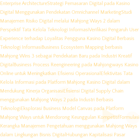
Enterprise Architecture
Strategi Pemasaran Digital pada Kasino
Digital Menggunakan Pendekatan Omnichannel Marketing
Studi
Manajemen Risiko Digital melalui Mahjong Ways 2 dalam
Perspektif Tata Kelola Teknologi Informasi
Verifikasi Pengaruh User
Experience terhadap Loyalitas Pengguna Kasino Digital Berbasis
Teknologi Informasi
Business Ecosystem Mapping berbasis
Mahjong Wins 3 sebagai Pendekatan Baru pada Industri Kreatif
Digital
Business Process Reengineering pada Mahjongways Kasino
Online untuk Meningkatkan Efisiensi Operasional
Efektivitas Tata
Kelola Informasi pada Platform Mahjong Kasino Digital dalam
Mendukung Kinerja Organisasi
Efisiensi Digital Supply Chain
menggunakan Mahjong Ways 2 pada Industri Berbasis
Teknologi
Eksplorasi Business Model Canvas pada Platform
Mahjong Ways untuk Mendorong Keunggulan Kompetitif
Formulasi
Kerangka Manajemen Pengetahuan menggunakan Mahjong Ways
dalam Lingkungan Bisnis Digital
Hubungan Kapitalisasi Pasar