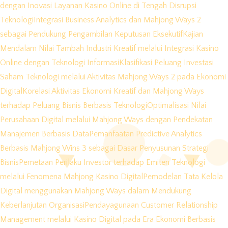
dengan Inovasi Layanan Kasino Online di Tengah Disrupsi
Teknologi
Integrasi Business Analytics dan Mahjong Ways 2
sebagai Pendukung Pengambilan Keputusan Eksekutif
Kajian
Mendalam Nilai Tambah Industri Kreatif melalui Integrasi Kasino
Online dengan Teknologi Informasi
Klasifikasi Peluang Investasi
Saham Teknologi melalui Aktivitas Mahjong Ways 2 pada Ekonomi
Digital
Korelasi Aktivitas Ekonomi Kreatif dan Mahjong Ways
terhadap Peluang Bisnis Berbasis Teknologi
Optimalisasi Nilai
Perusahaan Digital melalui Mahjong Ways dengan Pendekatan
Manajemen Berbasis Data
Pemanfaatan Predictive Analytics
Berbasis Mahjong Wins 3 sebagai Dasar Penyusunan Strategi
Bisnis
Pemetaan Perilaku Investor terhadap Emiten Teknologi
melalui Fenomena Mahjong Kasino Digital
Pemodelan Tata Kelola
Digital menggunakan Mahjong Ways dalam Mendukung
Keberlanjutan Organisasi
Pendayagunaan Customer Relationship
Management melalui Kasino Digital pada Era Ekonomi Berbasis