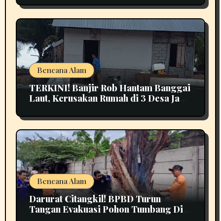
Bencana Alam
TERKINI! Banjir Rob Hantam Banggai
Laut, Kerusakan Rumah di 3 Desa Jadi
Perhatian
Bencana Alam
Darurat Citangkil! BPBD Turun
Tangan Evakuasi Pohon Tumbang Di
Tengah Jalan