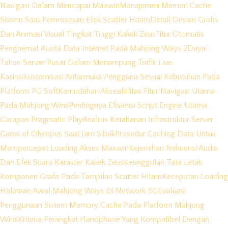
Navigasi Dalam Mencapai Maxwin
Manajemen Memori Cache
Sistem Saat Pemrosesan Efek Scatter Hitam
Detail Desain Grafis
Dan Animasi Visual Tingkat Tinggi Kakek Zeus
Fitur Otomatis
Penghemat Kuota Data Internet Pada Mahjong Ways 2
Daya
Tahan Server Pusat Dalam Menampung Trafik Live
Kasino
Kustomisasi Antarmuka Pengguna Sesuai Kebutuhan Pada
Platform PG Soft
Kemudahan Aksesibilitas Fitur Navigasi Utama
Pada Mahjong Wins
Pentingnya Efisiensi Script Engine Utama
Garapan Pragmatic Play
Analisis Ketahanan Infrastruktur Server
Gates of Olympus Saat Jam Sibuk
Prosedur Caching Data Untuk
Mempercepat Loading Akses Maxwin
Kejernihan Frekuensi Audio
Dan Efek Suara Karakter Kakek Zeus
Keunggulan Tata Letak
Komponen Grafis Pada Tampilan Scatter Hitam
Kecepatan Loading
Halaman Awal Mahjong Ways Di Network 5G
Evaluasi
Penggunaan Sistem Memory Cache Pada Platform Mahjong
Wins
Kriteria Perangkat Handphone Yang Kompatibel Dengan