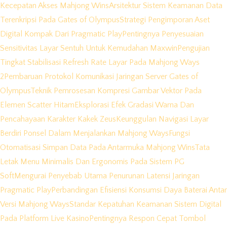
Kecepatan Akses Mahjong Wins
Arsitektur Sistem Keamanan Data
Terenkripsi Pada Gates of Olympus
Strategi Pengimporan Aset
Digital Kompak Dari Pragmatic Play
Pentingnya Penyesuaian
Sensitivitas Layar Sentuh Untuk Kemudahan Maxwin
Pengujian
Tingkat Stabilisasi Refresh Rate Layar Pada Mahjong Ways
2
Pembaruan Protokol Komunikasi Jaringan Server Gates of
Olympus
Teknik Pemrosesan Kompresi Gambar Vektor Pada
Elemen Scatter Hitam
Eksplorasi Efek Gradasi Warna Dan
Pencahayaan Karakter Kakek Zeus
Keunggulan Navigasi Layar
Berdiri Ponsel Dalam Menjalankan Mahjong Ways
Fungsi
Otomatisasi Simpan Data Pada Antarmuka Mahjong Wins
Tata
Letak Menu Minimalis Dan Ergonomis Pada Sistem PG
Soft
Mengurai Penyebab Utama Penurunan Latensi Jaringan
Pragmatic Play
Perbandingan Efisiensi Konsumsi Daya Baterai Antar
Versi Mahjong Ways
Standar Kepatuhan Keamanan Sistem Digital
Pada Platform Live Kasino
Pentingnya Respon Cepat Tombol