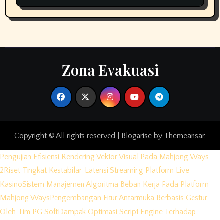
Zona Evakuasi
Copyright © All rights reserved
|
Blogarise
by
Themeansar
.
Pengujian Efisiensi Rendering Vektor Visual Pada Mahjong Ways
2
Riset Tingkat Kestabilan Latensi Streaming Platform Live
Kasino
Sistem Manajemen Algoritma Beban Kerja Pada Platform
Mahjong Ways
Pengembangan Fitur Antarmuka Berbasis Gestur
Oleh Tim PG Soft
Dampak Optimasi Script Engine Terhadap