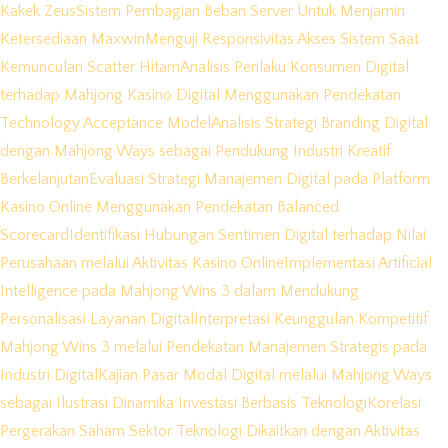
Kakek Zeus
Sistem Pembagian Beban Server Untuk Menjamin
Ketersediaan Maxwin
Menguji Responsivitas Akses Sistem Saat
Kemunculan Scatter Hitam
Analisis Perilaku Konsumen Digital
terhadap Mahjong Kasino Digital Menggunakan Pendekatan
Technology Acceptance Model
Analisis Strategi Branding Digital
dengan Mahjong Ways sebagai Pendukung Industri Kreatif
Berkelanjutan
Evaluasi Strategi Manajemen Digital pada Platform
Kasino Online Menggunakan Pendekatan Balanced
Scorecard
Identifikasi Hubungan Sentimen Digital terhadap Nilai
Perusahaan melalui Aktivitas Kasino Online
Implementasi Artificial
Intelligence pada Mahjong Wins 3 dalam Mendukung
Personalisasi Layanan Digital
Interpretasi Keunggulan Kompetitif
Mahjong Wins 3 melalui Pendekatan Manajemen Strategis pada
Industri Digital
Kajian Pasar Modal Digital melalui Mahjong Ways
sebagai Ilustrasi Dinamika Investasi Berbasis Teknologi
Korelasi
Pergerakan Saham Sektor Teknologi Dikaitkan dengan Aktivitas