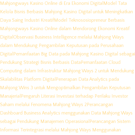
Mahjongways Kasino Online di Era Ekonomi Digital
Model Tata
Kelola Bisnis Berbasis Mahjong Kasino Digital untuk Meningkatkan
Daya Saing Industri Kreatif
Model Teknososiopreneur Berbasis
Mahjongways Kasino Online dalam Mendorong Ekonomi Kreatif
Digital
Observasi Business Intelligence melalui Mahjong Ways
dalam Mendukung Pengambilan Keputusan pada Perusahaan
Digital
Pemanfaatan Big Data pada Mahjong Kasino Digital sebagai
Pendukung Strategi Bisnis Berbasis Data
Pemanfaatan Cloud
Computing dalam Infrastruktur Mahjong Ways 2 untuk Mendukung
Skalabilitas Platform Digital
Penerapan Data Analytics pada
Mahjong Wins 3 untuk Mengoptimalkan Pengambilan Keputusan
Manajerial
Pengaruh Literasi Investasi terhadap Perilaku Investor
Saham melalui Fenomena Mahjong Ways 2
Perancangan
Dashboard Business Analytics menggunakan Data Mahjong Ways
sebagai Pendukung Manajemen Operasional
Perancangan Sistem
Informasi Terintegrasi melalui Mahjong Ways Menggunakan