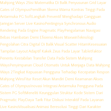
Mahjong Ways 2
Sisi Matematika Di Balik Penyusunan Grid Layar
Gates of Olympus
Pemilihan Skema Warna Kontras Tinggi Pada
Antarmuka PG Soft
Langkah Preventif Menghadapi Gangguan
Jaringan Server Live Kasino
Pentingnya Synchronous Audio
Rendering Pada Engine Pragmatic Play
Pengalaman Navigasi
Bebas Hambatan Demi Efisiensi Akses Maxwin
Teknologi
Pengolahan Citra Digital Di Balik Visual Scatter Hitam
Kesesuaian
Tampilan Layout Adaptif Kakek Zeus Pada Layar Tablet
Faktor
Penentu Kestabilan Transfer Data Pada Sistem Mahjong
Ways
Penyimpanan Cloud Otomatis Untuk Menjaga Data Mahjong
Ways 2
Tingkat Kepuasan Pengguna Terhadap Kecepatan Respon
Mahjong Wins
Fitur Reset Akun Mandiri Demi Keamanan Akses
Gates of Olympus
Inovasi Integrasi Antarmuka Pengguna Pada
Sistem PG Soft
Meneliti Keunggulan Struktur Kode Sistem Dari
Pragmatic Play
Daya Tarik Fitur Diskusi Interaktif Pada Layanan
Live Kasino
Visualisasi Animasi Beresolusi Tinggi Dari Karakter