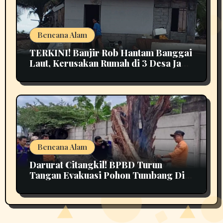
Bencana Alam
TERKINI! Banjir Rob Hantam Banggai
Laut, Kerusakan Rumah di 3 Desa Jadi
Perhatian
Bencana Alam
Darurat Citangkil! BPBD Turun
Tangan Evakuasi Pohon Tumbang Di
Tengah Jalan