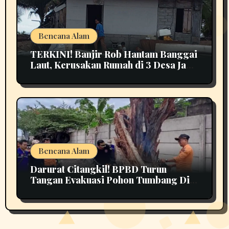
Bencana Alam
TERKINI! Banjir Rob Hantam Banggai
Laut, Kerusakan Rumah di 3 Desa Jadi
Perhatian
Bencana Alam
Darurat Citangkil! BPBD Turun
Tangan Evakuasi Pohon Tumbang Di
Tengah Jalan