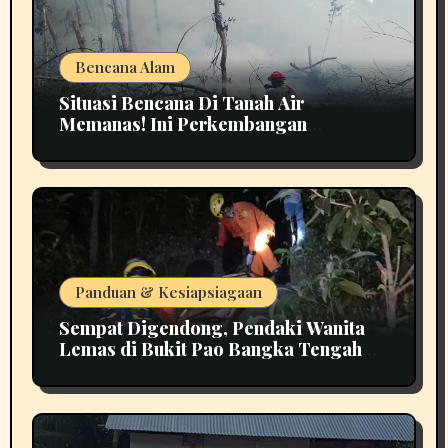
Bencana Alam
Situasi Bencana Di Tanah Air
Memanas! Ini Perkembangan
Terbarunya
Panduan & Kesiapsiagaan
Sempat Digendong, Pendaki Wanita
Lemas di Bukit Pao Bangka Tengah
Bikin Panik