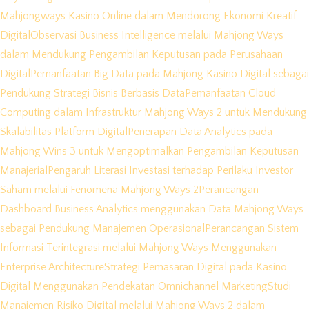
Mahjongways Kasino Online dalam Mendorong Ekonomi Kreatif
Digital
Observasi Business Intelligence melalui Mahjong Ways
dalam Mendukung Pengambilan Keputusan pada Perusahaan
Digital
Pemanfaatan Big Data pada Mahjong Kasino Digital sebagai
Pendukung Strategi Bisnis Berbasis Data
Pemanfaatan Cloud
Computing dalam Infrastruktur Mahjong Ways 2 untuk Mendukung
Skalabilitas Platform Digital
Penerapan Data Analytics pada
Mahjong Wins 3 untuk Mengoptimalkan Pengambilan Keputusan
Manajerial
Pengaruh Literasi Investasi terhadap Perilaku Investor
Saham melalui Fenomena Mahjong Ways 2
Perancangan
Dashboard Business Analytics menggunakan Data Mahjong Ways
sebagai Pendukung Manajemen Operasional
Perancangan Sistem
Informasi Terintegrasi melalui Mahjong Ways Menggunakan
Enterprise Architecture
Strategi Pemasaran Digital pada Kasino
Digital Menggunakan Pendekatan Omnichannel Marketing
Studi
Manajemen Risiko Digital melalui Mahjong Ways 2 dalam