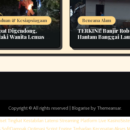
duan & Kesiapsiagaan
Bencana Alam
at Digendong,
TERKINI! Banjir Rob
aki Wanita Lemas di
Hantam Banggai Lau
t Pao Bangka Tengah
Kerusakan Rumah di 
n Panik
Desa Jadi Perhatian
Copyright © All rights reserved
|
Blogarise
by
Themeansar
.
iset Tingkat Kestabilan Latensi Streaming Platform Live Kasino
Sist
 Soft
Dampak Optimasi Script Engine Terhadap Kecepatan Akses 