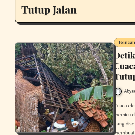
Tutup Jalan
Bencan
Deti
Cuac
Tutup
Abys
Cuaca ekstrem kembali melanda wilayah Kabupaten Pamekasan dan
memicu du
yang dise
membuat 