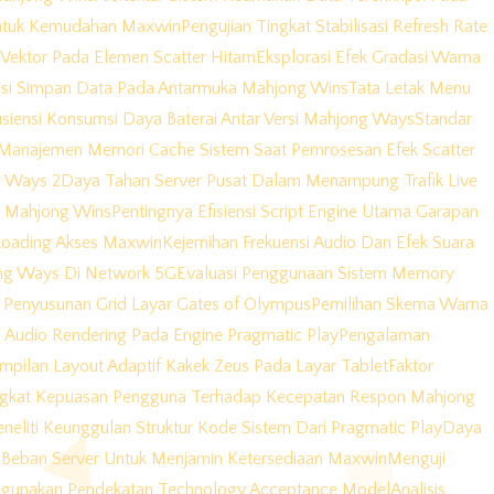
 Untuk Kemudahan Maxwin
Pengujian Tingkat Stabilisasi Refresh Rate
Vektor Pada Elemen Scatter Hitam
Eksplorasi Efek Gradasi Warna
asi Simpan Data Pada Antarmuka Mahjong Wins
Tata Letak Menu
isiensi Konsumsi Daya Baterai Antar Versi Mahjong Ways
Standar
Manajemen Memori Cache Sistem Saat Pemrosesan Efek Scatter
g Ways 2
Daya Tahan Server Pusat Dalam Menampung Trafik Live
da Mahjong Wins
Pentingnya Efisiensi Script Engine Utama Garapan
Loading Akses Maxwin
Kejernihan Frekuensi Audio Dan Efek Suara
ng Ways Di Network 5G
Evaluasi Penggunaan Sistem Memory
ik Penyusunan Grid Layar Gates of Olympus
Pemilihan Skema Warna
 Audio Rendering Pada Engine Pragmatic Play
Pengalaman
mpilan Layout Adaptif Kakek Zeus Pada Layar Tablet
Faktor
ngkat Kepuasan Pengguna Terhadap Kecepatan Respon Mahjong
neliti Keunggulan Struktur Kode Sistem Dari Pragmatic Play
Daya
Beban Server Untuk Menjamin Ketersediaan Maxwin
Menguji
enggunakan Pendekatan Technology Acceptance Model
Analisis