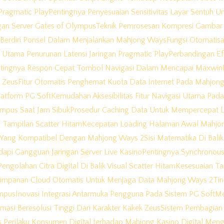
Pragmatic Play
Pentingnya Penyesuaian Sensitivitas Layar Sentuh
gan Server Gates of Olympus
Teknik Pemrosesan Kompresi Gambar 
 Berdiri Ponsel Dalam Menjalankan Mahjong Ways
Fungsi Otomatis
Utama Penurunan Latensi Jaringan Pragmatic Play
Perbandingan Ef
tingnya Respon Cepat Tombol Navigasi Dalam Mencapai Maxwin
k Zeus
Fitur Otomatis Penghemat Kuota Data Internet Pada Mahjon
atform PG Soft
Kemudahan Aksesibilitas Fitur Navigasi Utama Pa
lympus Saat Jam Sibuk
Prosedur Caching Data Untuk Mempercepat 
 Tampilan Scatter Hitam
Kecepatan Loading Halaman Awal Mahjo
e Yang Kompatibel Dengan Mahjong Ways 2
Sisi Matematika Di Bal
api Gangguan Jaringan Server Live Kasino
Pentingnya Synchronous
engolahan Citra Digital Di Balik Visual Scatter Hitam
Kesesuaian Ta
impanan Cloud Otomatis Untuk Menjaga Data Mahjong Ways 2
Ti
ympus
Inovasi Integrasi Antarmuka Pengguna Pada Sistem PG Soft
Me
nimasi Beresolusi Tinggi Dari Karakter Kakek Zeus
Sistem Pembagian 
is Perilaku Konsumen Digital terhadap Mahjong Kasino Digital M