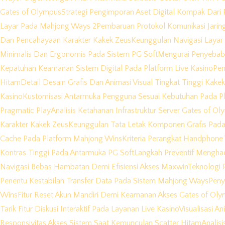
Gates of Olympus
Strategi Pengimporan Aset Digital Kompak Dari 
Layar Pada Mahjong Ways 2
Pembaruan Protokol Komunikasi Jarin
Dan Pencahayaan Karakter Kakek Zeus
Keunggulan Navigasi Layar
Minimalis Dan Ergonomis Pada Sistem PG Soft
Mengurai Penyebab 
Kepatuhan Keamanan Sistem Digital Pada Platform Live Kasino
Pen
Hitam
Detail Desain Grafis Dan Animasi Visual Tingkat Tinggi Kake
Kasino
Kustomisasi Antarmuka Pengguna Sesuai Kebutuhan Pada Pl
Pragmatic Play
Analisis Ketahanan Infrastruktur Server Gates of O
Karakter Kakek Zeus
Keunggulan Tata Letak Komponen Grafis Pada
Cache Pada Platform Mahjong Wins
Kriteria Perangkat Handphon
Kontras Tinggi Pada Antarmuka PG Soft
Langkah Preventif Menghad
Navigasi Bebas Hambatan Demi Efisiensi Akses Maxwin
Teknologi P
Penentu Kestabilan Transfer Data Pada Sistem Mahjong Ways
Peny
Wins
Fitur Reset Akun Mandiri Demi Keamanan Akses Gates of Ol
Tarik Fitur Diskusi Interaktif Pada Layanan Live Kasino
Visualisasi A
Responsivitas Akses Sistem Saat Kemunculan Scatter Hitam
Analis