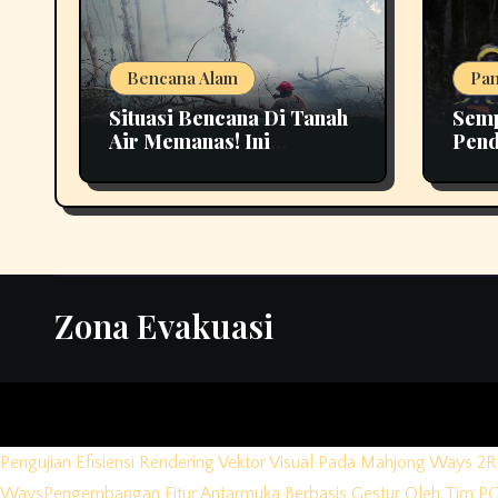
Bencana Alam
Pan
Situasi Bencana Di Tanah
Semp
Air Memanas! Ini
Pend
Perkembangan
Buki
Terbarunya
Biki
Zona Evakuasi
Pengujian Efisiensi Rendering Vektor Visual Pada Mahjong Ways 2
R
Ways
Pengembangan Fitur Antarmuka Berbasis Gestur Oleh Tim PG