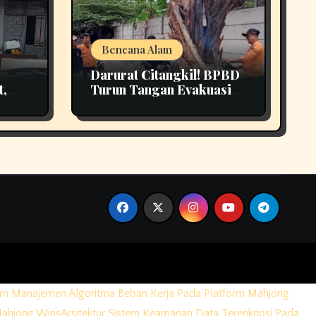
Bencana Alam
Darurat Citangkil! BPBD
t,
Turun Tangan Evakuasi
3
Pohon Tumbang Di
Tengah Jalan
em Manajemen Algoritma Beban Kerja Pada Platform Mahjong
Mahjong Wins
Arsitektur Sistem Keamanan Data Terenkripsi Pada