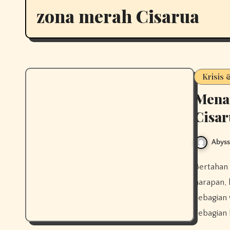
zona merah Cisarua
Krisis
Mena
Cisar
Abys
Bertahan di pengungsian Cisarua saat tetangga mulai pulang, Kisah
harapan, 
sebagian
sebagian 