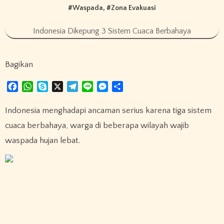
#
Waspada
, #
Zona Evakuasi
Indonesia Dikepung 3 Sistem Cuaca Berbahaya
Bagikan
F
W
S
X
T
L
M
S
a
h
k
e
i
e
h
c
a
y
l
n
s
a
Indonesia menghadapi ancaman serius karena tiga sistem
e
t
p
e
e
s
r
cuaca berbahaya, warga di beberapa wilayah wajib
b
s
e
g
e
e
waspada hujan lebat.
o
A
r
n
o
p
a
g
k
p
m
e
r