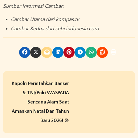
Sumber Informasi Gambar:
Gambar Utama dari kompas.tv
Gambar Kedua dari cnbcindonesia.com
P
Kapolri Perintahkan Banser
o
& TNI/Polri WASPADA
s
Bencana Alam Saat
t
Amankan Natal Dan Tahun
Baru 2026!​
n