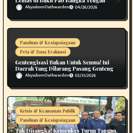
Lemas di Bukit Pao Bangka Tengah
Bikin Panik
AbyssbornOathwarden
04/26/2026
Panduan & Kesiapsiagaan
Peta & Zona Evakuasi
Gentengisasi Bukan Untuk Semua! Ini
Daerah Yang Dilarang Pasang Genteng
AbyssbornOathwarden
03/31/2026
Krisis & Keamanan Publik
Panduan & Kesiapsiagaan
Tak Disangka! Kemenkes Turun Tangan,