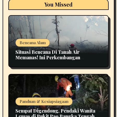
You Missed
Bencana Alam
Situasi Bencana Di Tanah Air
Memanas! Ini Perkembangan
Terbarunya
Panduan & Kesiapsiagaan
Sempat Digendong, Pendaki Wanita
Lemas di Bukit Pao Bangka Tengah