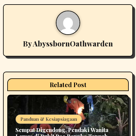
a
v
i
g
By
AbyssbornOathwarden
a
t
i
Related Post
o
n
Panduan & Kesiapsiagaan
Sempat Digendong, Pendaki Wanita