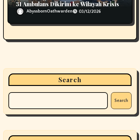
31 Ambulans Dikirim ke Wilayah Krisis
Bencana Sumatera
AbyssbornOathwarden
03/12/2026
Search
Search