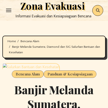
Zona Evakuasi
Skip
to
Informasi Evakuasi dan Kesiapsiagaan Bencana
content
Home
Bencana Alam
Banjir Melanda Sumatera, Diamond dan SIG Salurkan Bantuan dan
Kesehatan
Bencana Alam
Panduan & Kesiapsiagaan
Banjir Melanda
Sumatera,