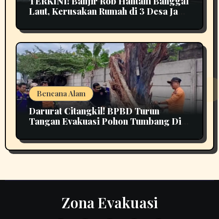
TERKINI! Banjir Rob Hantam Banggai
Laut, Kerusakan Rumah di 3 Desa Jadi
Perhatian
Bencana Alam
Darurat Citangkil! BPBD Turun
Tangan Evakuasi Pohon Tumbang Di
Tengah Jalan
Zona Evakuasi