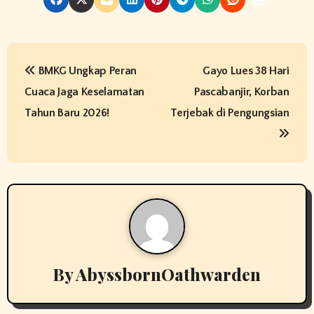
P
BMKG Ungkap Peran
Gayo Lues 38 Hari
o
Cuaca Jaga Keselamatan
Pascabanjir, Korban
s
Tahun Baru 2026!
Terjebak di Pengungsian
t
n
a
v
i
By
AbyssbornOathwarden
g