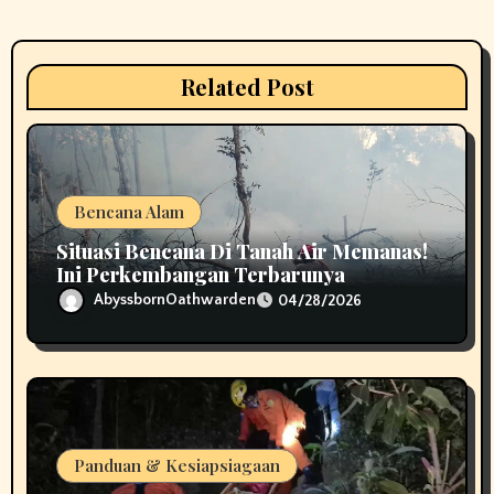
a
t
i
Related Post
o
n
Bencana Alam
Situasi Bencana Di Tanah Air Memanas!
Ini Perkembangan Terbarunya
AbyssbornOathwarden
04/28/2026
Panduan & Kesiapsiagaan