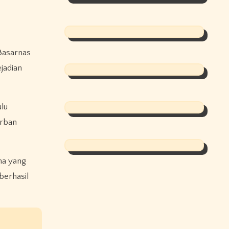
Basarnas
jadian
ulu
orban
ma yang
berhasil