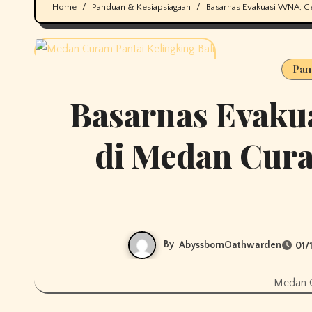
Home
Panduan & Kesiapsiagaan
Basarnas Evakuasi WNA, Cek
Pan
Basarnas Evaku
di Medan Cura
By
AbyssbornOathwarden
01/
Medan C