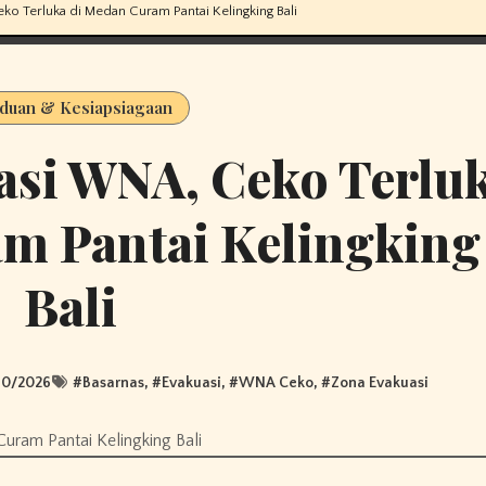
o Terluka di Medan Curam Pantai Kelingking Bali
duan & Kesiapsiagaan
asi WNA, Ceko Terlu
m Pantai Kelingking
Bali
10/2026
#
Basarnas
, #
Evakuasi
, #
WNA Ceko
, #
Zona Evakuasi
uram Pantai Kelingking Bali