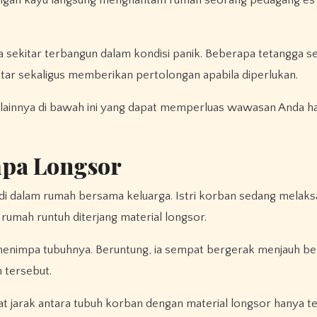
otongan kayu langsung menghantam rumah seorang pedagang es
sekitar terbangun dalam kondisi panik. Beberapa tetangga s
tar sekaligus memberikan pertolongan apabila diperlukan.
lainnya di bawah ini yang dapat memperluas wawasan Anda ha
mpa Longsor
at di dalam rumah bersama keluarga. Istri korban sedang melak
 rumah runtuh diterjang material longsor.
enimpa tubuhnya. Beruntung, ia sempat bergerak menjauh b
 tersebut.
t jarak antara tubuh korban dengan material longsor hanya t