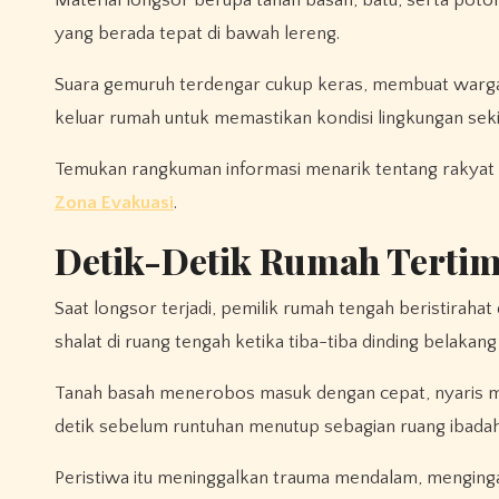
Material longsor berupa tanah basah, batu, serta p
yang berada tepat di bawah lereng.
Suara gemuruh terdengar cukup keras, membuat warga 
keluar rumah untuk memastikan kondisi lingkungan seki
Temukan rangkuman informasi menarik tentang rakyat 
Zona Evakuasi
.
Detik-Detik Rumah Terti
Saat longsor terjadi, pemilik rumah tengah beristirah
shalat di ruang tengah ketika tiba-tiba dinding belakang
Tanah basah menerobos masuk dengan cepat, nyaris m
detik sebelum runtuhan menutup sebagian ruang ibadah
Peristiwa itu meninggalkan trauma mendalam, menginga