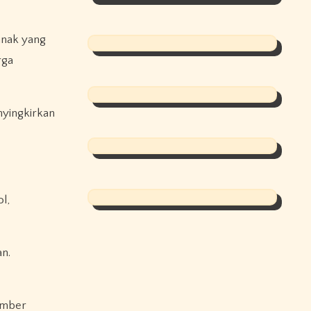
anak yang
rga
nyingkirkan
l,
an.
sumber