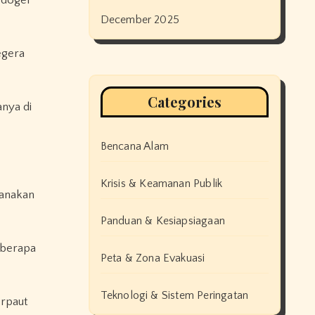
 doger
December 2025
egera
Categories
nya di
Bencana Alam
Krisis & Keamanan Publik
sanakan
Panduan & Kesiapsiagaan
eberapa
Peta & Zona Evakuasi
Teknologi & Sistem Peringatan
erpaut