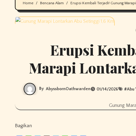
Home
Bencana Alam
Erupsi Kembali Terjadi! Gunung Marapi
Erupsi Kemba
Marapi Lontarka
By
AbyssbornOathwarden
01/14/2026
#
Abu 
Gunung Marap
Bagikan