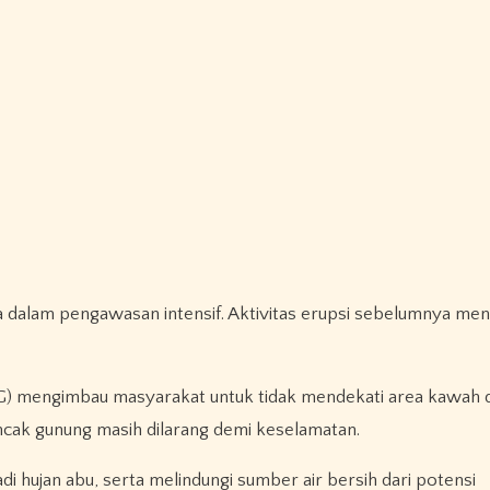
da dalam pengawasan intensif. Aktivitas erupsi sebelumnya me
BG) mengimbau masyarakat untuk tidak mendekati area kawah 
uncak gunung masih dilarang demi keselamatan.
i hujan abu, serta melindungi sumber air bersih dari potensi