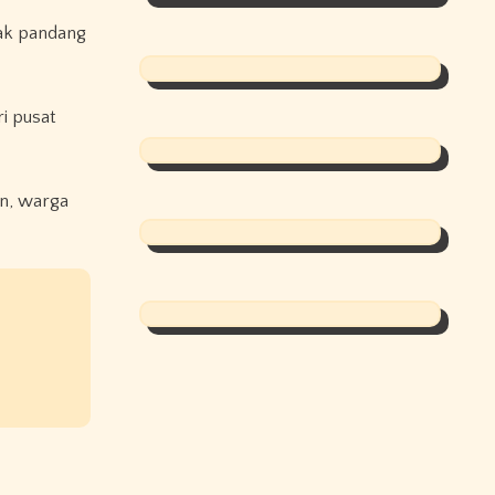
rak pandang
i pusat
an, warga