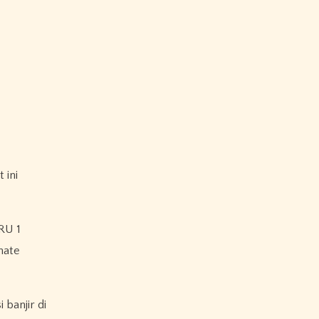
 ini
RU 1
nate
banjir di