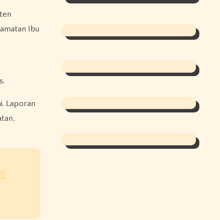
aten
camatan Ibu
s.
i. Laporan
tan,
t