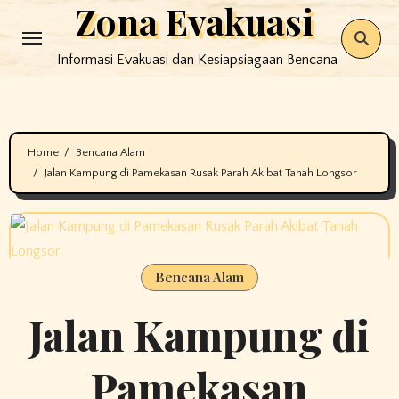
Zona Evakuasi
Skip
to
Informasi Evakuasi dan Kesiapsiagaan Bencana
content
Home
Bencana Alam
Jalan Kampung di Pamekasan Rusak Parah Akibat Tanah Longsor
Bencana Alam
Jalan Kampung di
Pamekasan