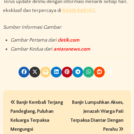
Terus update dirimu dengan informasi menarik setiap hari,
eksklusif dan terpercaya di
NASIB RAKYAT
.
Sumber Informasi Gambar:
Gambar Pertama dari
detik.com
Gambar Kedua dari
antaranews.com
P
Banjir Kembali Terjang
Banjir Lumpuhkan Akses,
o
Pandeglang, Puluhan
Jenazah Warga Pati
s
Keluarga Terpaksa
Terpaksa Diantar Dengan
t
Mengungsi
Perahu