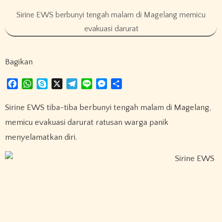
Sirine EWS berbunyi tengah malam di Magelang memicu
evakuasi darurat
Bagikan
F
W
S
X
T
L
M
S
a
h
k
e
i
e
h
c
a
y
l
n
s
a
Sirine EWS tiba-tiba berbunyi tengah malam di Magelang,
e
t
p
e
e
s
r
memicu evakuasi darurat ratusan warga panik
b
s
e
g
e
e
menyelamatkan diri.
o
A
r
n
o
p
a
g
k
p
m
e
r