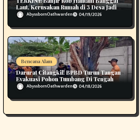
TERKINI! Banjir Rob Hantam Banggai
Laut, Kerusakan Rumah di 3 Desa Jadi
Perhatian
AbyssbornOathwarden
04/19/2026
Bencana Alam
Darurat Citangkil! BPBD Turun Tangan
Evakuasi Pohon Tumbang Di Tengah
Jalan
AbyssbornOathwarden
04/18/2026