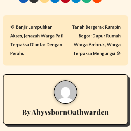
P
Banjir Lumpuhkan
Tanah Bergerak Rumpin
o
Akses, Jenazah Warga Pati
Bogor: Dapur Rumah
s
Terpaksa Diantar Dengan
Warga Ambruk, Warga
t
Perahu
Terpaksa Mengungsi
n
a
v
i
By
AbyssbornOathwarden
g
a