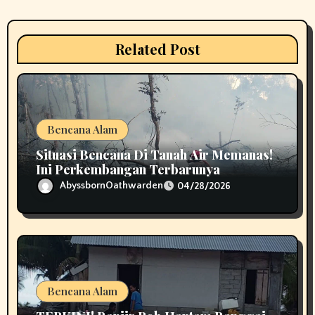
t
i
Related Post
o
n
Bencana Alam
Situasi Bencana Di Tanah Air Memanas!
Ini Perkembangan Terbarunya
AbyssbornOathwarden
04/28/2026
Bencana Alam