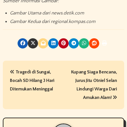
Sumber Informasi Gambar:
Gambar Utama dari news.detik.com
Gambar Kedua dari regional.kompas.com
P
Tragedi di Sungai,
Kupang Siaga Bencana,
o
Bocah SD Hilang 3 Hari
Jurus Jitu Otniel Selan
s
Ditemukan Meninggal
Lindungi Warga Dari
t
Amukan Alam!
n
a