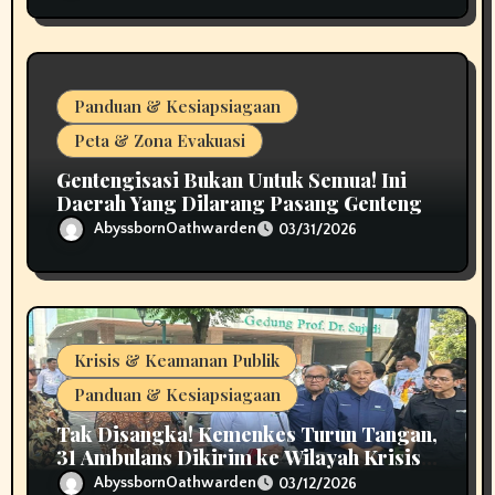
Panduan & Kesiapsiagaan
Peta & Zona Evakuasi
Gentengisasi Bukan Untuk Semua! Ini
Daerah Yang Dilarang Pasang Genteng
AbyssbornOathwarden
03/31/2026
Krisis & Keamanan Publik
Panduan & Kesiapsiagaan
Tak Disangka! Kemenkes Turun Tangan,
31 Ambulans Dikirim ke Wilayah Krisis
Bencana Sumatera
AbyssbornOathwarden
03/12/2026