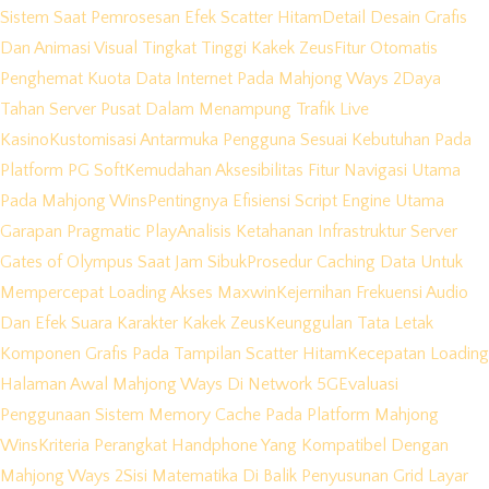
Sistem Saat Pemrosesan Efek Scatter Hitam
Detail Desain Grafis
Dan Animasi Visual Tingkat Tinggi Kakek Zeus
Fitur Otomatis
Penghemat Kuota Data Internet Pada Mahjong Ways 2
Daya
Tahan Server Pusat Dalam Menampung Trafik Live
Kasino
Kustomisasi Antarmuka Pengguna Sesuai Kebutuhan Pada
Platform PG Soft
Kemudahan Aksesibilitas Fitur Navigasi Utama
Pada Mahjong Wins
Pentingnya Efisiensi Script Engine Utama
Garapan Pragmatic Play
Analisis Ketahanan Infrastruktur Server
Gates of Olympus Saat Jam Sibuk
Prosedur Caching Data Untuk
Mempercepat Loading Akses Maxwin
Kejernihan Frekuensi Audio
Dan Efek Suara Karakter Kakek Zeus
Keunggulan Tata Letak
Komponen Grafis Pada Tampilan Scatter Hitam
Kecepatan Loading
Halaman Awal Mahjong Ways Di Network 5G
Evaluasi
Penggunaan Sistem Memory Cache Pada Platform Mahjong
Wins
Kriteria Perangkat Handphone Yang Kompatibel Dengan
Mahjong Ways 2
Sisi Matematika Di Balik Penyusunan Grid Layar