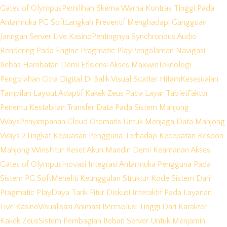
Gates of Olympus
Pemilihan Skema Warna Kontras Tinggi Pada
Antarmuka PG Soft
Langkah Preventif Menghadapi Gangguan
Jaringan Server Live Kasino
Pentingnya Synchronous Audio
Rendering Pada Engine Pragmatic Play
Pengalaman Navigasi
Bebas Hambatan Demi Efisiensi Akses Maxwin
Teknologi
Pengolahan Citra Digital Di Balik Visual Scatter Hitam
Kesesuaian
Tampilan Layout Adaptif Kakek Zeus Pada Layar Tablet
Faktor
Penentu Kestabilan Transfer Data Pada Sistem Mahjong
Ways
Penyimpanan Cloud Otomatis Untuk Menjaga Data Mahjong
Ways 2
Tingkat Kepuasan Pengguna Terhadap Kecepatan Respon
Mahjong Wins
Fitur Reset Akun Mandiri Demi Keamanan Akses
Gates of Olympus
Inovasi Integrasi Antarmuka Pengguna Pada
Sistem PG Soft
Meneliti Keunggulan Struktur Kode Sistem Dari
Pragmatic Play
Daya Tarik Fitur Diskusi Interaktif Pada Layanan
Live Kasino
Visualisasi Animasi Beresolusi Tinggi Dari Karakter
Kakek Zeus
Sistem Pembagian Beban Server Untuk Menjamin