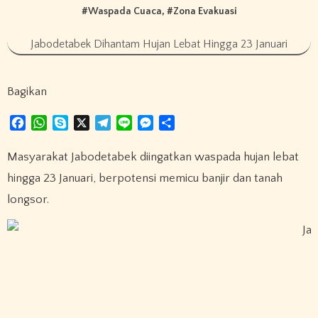
#
Waspada Cuaca
, #
Zona Evakuasi
Jabodetabek Dihantam Hujan Lebat Hingga 23 Januari
Bagikan
F
W
S
X
T
L
M
S
a
h
k
e
i
e
h
c
a
y
l
n
s
a
Masyarakat Jabodetabek diingatkan waspada hujan lebat
e
t
p
e
e
s
r
hingga 23 Januari, berpotensi memicu banjir dan tanah
b
s
e
g
e
e
longsor.
o
A
r
n
o
p
a
g
k
p
m
e
r