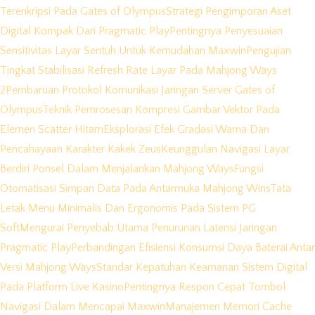
Terenkripsi Pada Gates of Olympus
Strategi Pengimporan Aset
Digital Kompak Dari Pragmatic Play
Pentingnya Penyesuaian
Sensitivitas Layar Sentuh Untuk Kemudahan Maxwin
Pengujian
Tingkat Stabilisasi Refresh Rate Layar Pada Mahjong Ways
2
Pembaruan Protokol Komunikasi Jaringan Server Gates of
Olympus
Teknik Pemrosesan Kompresi Gambar Vektor Pada
Elemen Scatter Hitam
Eksplorasi Efek Gradasi Warna Dan
Pencahayaan Karakter Kakek Zeus
Keunggulan Navigasi Layar
Berdiri Ponsel Dalam Menjalankan Mahjong Ways
Fungsi
Otomatisasi Simpan Data Pada Antarmuka Mahjong Wins
Tata
Letak Menu Minimalis Dan Ergonomis Pada Sistem PG
Soft
Mengurai Penyebab Utama Penurunan Latensi Jaringan
Pragmatic Play
Perbandingan Efisiensi Konsumsi Daya Baterai Antar
Versi Mahjong Ways
Standar Kepatuhan Keamanan Sistem Digital
Pada Platform Live Kasino
Pentingnya Respon Cepat Tombol
Navigasi Dalam Mencapai Maxwin
Manajemen Memori Cache