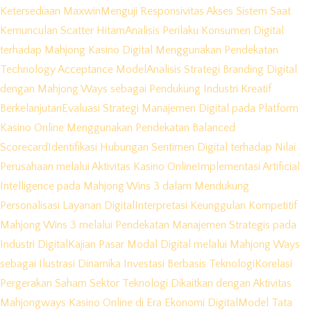
Ketersediaan Maxwin
Menguji Responsivitas Akses Sistem Saat
Kemunculan Scatter Hitam
Analisis Perilaku Konsumen Digital
terhadap Mahjong Kasino Digital Menggunakan Pendekatan
Technology Acceptance Model
Analisis Strategi Branding Digital
dengan Mahjong Ways sebagai Pendukung Industri Kreatif
Berkelanjutan
Evaluasi Strategi Manajemen Digital pada Platform
Kasino Online Menggunakan Pendekatan Balanced
Scorecard
Identifikasi Hubungan Sentimen Digital terhadap Nilai
Perusahaan melalui Aktivitas Kasino Online
Implementasi Artificial
Intelligence pada Mahjong Wins 3 dalam Mendukung
Personalisasi Layanan Digital
Interpretasi Keunggulan Kompetitif
Mahjong Wins 3 melalui Pendekatan Manajemen Strategis pada
Industri Digital
Kajian Pasar Modal Digital melalui Mahjong Ways
sebagai Ilustrasi Dinamika Investasi Berbasis Teknologi
Korelasi
Pergerakan Saham Sektor Teknologi Dikaitkan dengan Aktivitas
Mahjongways Kasino Online di Era Ekonomi Digital
Model Tata