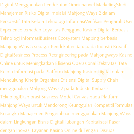
Digital Menggunakan Pendekatan Omnichannel Marketing
Studi
Manajemen Risiko Digital melalui Mahjong Ways 2 dalam
Perspektif Tata Kelola Teknologi Informasi
Verifikasi Pengaruh User
Experience terhadap Loyalitas Pengguna Kasino Digital Berbasis
Teknologi Informasi
Business Ecosystem Mapping berbasis
Mahjong Wins 3 sebagai Pendekatan Baru pada Industri Kreatif
Digital
Business Process Reengineering pada Mahjongways Kasino
Online untuk Meningkatkan Efisiensi Operasional
Efektivitas Tata
Kelola Informasi pada Platform Mahjong Kasino Digital dalam
Mendukung Kinerja Organisasi
Efisiensi Digital Supply Chain
menggunakan Mahjong Ways 2 pada Industri Berbasis
Teknologi
Eksplorasi Business Model Canvas pada Platform
Mahjong Ways untuk Mendorong Keunggulan Kompetitif
Formulasi
Kerangka Manajemen Pengetahuan menggunakan Mahjong Ways
dalam Lingkungan Bisnis Digital
Hubungan Kapitalisasi Pasar
dengan Inovasi Layanan Kasino Online di Tengah Disrupsi