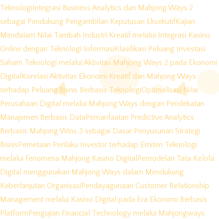
Teknologi
Integrasi Business Analytics dan Mahjong Ways 2
sebagai Pendukung Pengambilan Keputusan Eksekutif
Kajian
Mendalam Nilai Tambah Industri Kreatif melalui Integrasi Kasino
Online dengan Teknologi Informasi
Klasifikasi Peluang Investasi
Saham Teknologi melalui Aktivitas Mahjong Ways 2 pada Ekonomi
Digital
Korelasi Aktivitas Ekonomi Kreatif dan Mahjong Ways
terhadap Peluang Bisnis Berbasis Teknologi
Optimalisasi Nilai
Perusahaan Digital melalui Mahjong Ways dengan Pendekatan
Manajemen Berbasis Data
Pemanfaatan Predictive Analytics
Berbasis Mahjong Wins 3 sebagai Dasar Penyusunan Strategi
Bisnis
Pemetaan Perilaku Investor terhadap Emiten Teknologi
melalui Fenomena Mahjong Kasino Digital
Pemodelan Tata Kelola
Digital menggunakan Mahjong Ways dalam Mendukung
Keberlanjutan Organisasi
Pendayagunaan Customer Relationship
Management melalui Kasino Digital pada Era Ekonomi Berbasis
Platform
Pengujian Financial Technology melalui Mahjongways