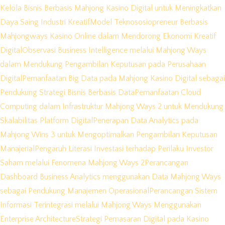
Kelola Bisnis Berbasis Mahjong Kasino Digital untuk Meningkatkan
Daya Saing Industri Kreatif
Model Teknososiopreneur Berbasis
Mahjongways Kasino Online dalam Mendorong Ekonomi Kreatif
Digital
Observasi Business Intelligence melalui Mahjong Ways
dalam Mendukung Pengambilan Keputusan pada Perusahaan
Digital
Pemanfaatan Big Data pada Mahjong Kasino Digital sebagai
Pendukung Strategi Bisnis Berbasis Data
Pemanfaatan Cloud
Computing dalam Infrastruktur Mahjong Ways 2 untuk Mendukung
Skalabilitas Platform Digital
Penerapan Data Analytics pada
Mahjong Wins 3 untuk Mengoptimalkan Pengambilan Keputusan
Manajerial
Pengaruh Literasi Investasi terhadap Perilaku Investor
Saham melalui Fenomena Mahjong Ways 2
Perancangan
Dashboard Business Analytics menggunakan Data Mahjong Ways
sebagai Pendukung Manajemen Operasional
Perancangan Sistem
Informasi Terintegrasi melalui Mahjong Ways Menggunakan
Enterprise Architecture
Strategi Pemasaran Digital pada Kasino