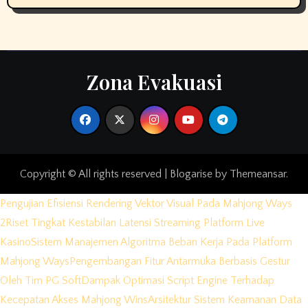
Zona Evakuasi
Copyright © All rights reserved
|
Blogarise
by
Themeansar
.
Pengujian Efisiensi Rendering Vektor Visual Pada Mahjong Ways
2
Riset Tingkat Kestabilan Latensi Streaming Platform Live
Kasino
Sistem Manajemen Algoritma Beban Kerja Pada Platform
Mahjong Ways
Pengembangan Fitur Antarmuka Berbasis Gestur
Oleh Tim PG Soft
Dampak Optimasi Script Engine Terhadap
Kecepatan Akses Mahjong Wins
Arsitektur Sistem Keamanan Data