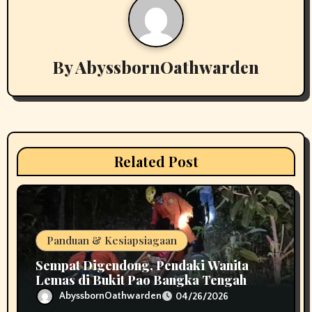
v
i
By
AbyssbornOathwarden
g
a
t
i
Related Post
o
n
Panduan & Kesiapsiagaan
Sempat Digendong, Pendaki Wanita
Lemas di Bukit Pao Bangka Tengah
Bikin Panik
AbyssbornOathwarden
04/26/2026