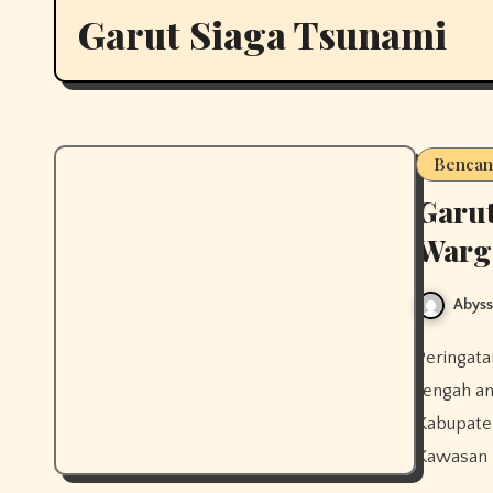
Garut Siaga Tsunami
Bencan
Garut
Warg
Abys
Peringatan dini dan mitigasi bencana menjadi semakin krusial di
tengah an
Kabupaten
Kawasan 