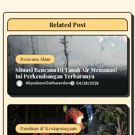
a
t
Related Post
i
o
n
Bencana Alam
Situasi Bencana Di Tanah Air Memanas!
Ini Perkembangan Terbarunya
AbyssbornOathwarden
04/28/2026
Panduan & Kesiapsiagaan