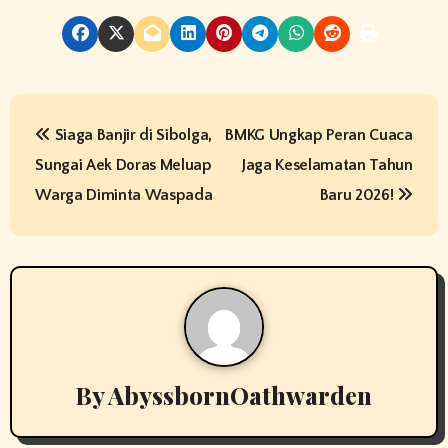
P
Siaga Banjir di Sibolga,
BMKG Ungkap Peran Cuaca
o
Sungai Aek Doras Meluap
Jaga Keselamatan Tahun
s
Warga Diminta Waspada
Baru 2026!
t
n
a
v
By
AbyssbornOathwarden
i
g