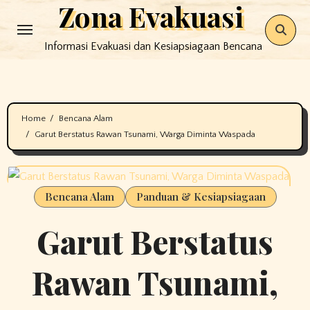
Zona Evakuasi
Skip
to
Informasi Evakuasi dan Kesiapsiagaan Bencana
content
Home
Bencana Alam
Garut Berstatus Rawan Tsunami, Warga Diminta Waspada
Bencana Alam
Panduan & Kesiapsiagaan
Garut Berstatus
Rawan Tsunami,