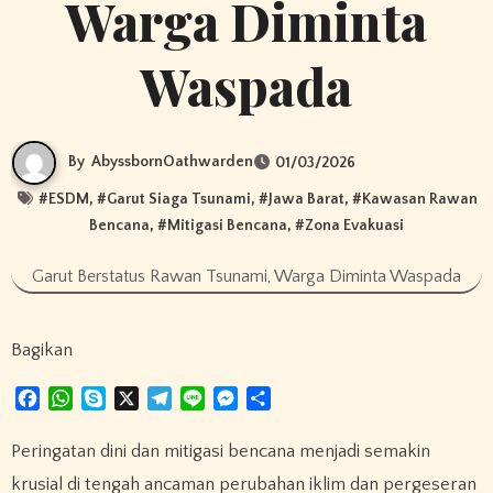
Warga Diminta
Waspada
By
AbyssbornOathwarden
01/03/2026
#
ESDM
, #
Garut Siaga Tsunami
, #
Jawa Barat
, #
Kawasan Rawan
Bencana
, #
Mitigasi Bencana
, #
Zona Evakuasi
Garut Berstatus Rawan Tsunami, Warga Diminta Waspada
Bagikan
F
W
S
X
T
L
M
S
a
h
k
e
i
e
h
c
a
y
l
n
s
a
Peringatan dini dan mitigasi bencana menjadi semakin
e
t
p
e
e
s
r
krusial di tengah ancaman perubahan iklim dan pergeseran