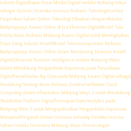
Industri Digital
Kajian Pasar Modal Digital melalui Mahjong Ways
sebagai Ilustrasi Dinamika Investasi Berbasis Teknologi
Korelasi
Pergerakan Saham Sektor Teknologi Dikaitkan dengan Aktivitas
Mahjongways Kasino Online di Era Ekonomi Digital
Model Tata
Kelola Bisnis Berbasis Mahjong Kasino Digital untuk Meningkatkan
Daya Saing Industri Kreatif
Model Teknososiopreneur Berbasis
Mahjongways Kasino Online dalam Mendorong Ekonomi Kreatif
Digital
Observasi Business Intelligence melalui Mahjong Ways
dalam Mendukung Pengambilan Keputusan pada Perusahaan
Digital
Pemanfaatan Big Data pada Mahjong Kasino Digital sebagai
Pendukung Strategi Bisnis Berbasis Data
Pemanfaatan Cloud
Computing dalam Infrastruktur Mahjong Ways 2 untuk Mendukung
Skalabilitas Platform Digital
Penerapan Data Analytics pada
Mahjong Wins 3 untuk Mengoptimalkan Pengambilan Keputusan
Manajerial
Pengaruh Literasi Investasi terhadap Perilaku Investor
Saham melalui Fenomena Mahjong Ways 2
Perancangan