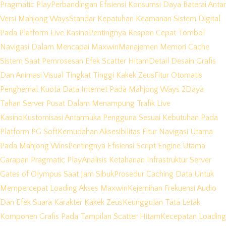
Pragmatic Play
Perbandingan Efisiensi Konsumsi Daya Baterai Antar
Versi Mahjong Ways
Standar Kepatuhan Keamanan Sistem Digital
Pada Platform Live Kasino
Pentingnya Respon Cepat Tombol
Navigasi Dalam Mencapai Maxwin
Manajemen Memori Cache
Sistem Saat Pemrosesan Efek Scatter Hitam
Detail Desain Grafis
Dan Animasi Visual Tingkat Tinggi Kakek Zeus
Fitur Otomatis
Penghemat Kuota Data Internet Pada Mahjong Ways 2
Daya
Tahan Server Pusat Dalam Menampung Trafik Live
Kasino
Kustomisasi Antarmuka Pengguna Sesuai Kebutuhan Pada
Platform PG Soft
Kemudahan Aksesibilitas Fitur Navigasi Utama
Pada Mahjong Wins
Pentingnya Efisiensi Script Engine Utama
Garapan Pragmatic Play
Analisis Ketahanan Infrastruktur Server
Gates of Olympus Saat Jam Sibuk
Prosedur Caching Data Untuk
Mempercepat Loading Akses Maxwin
Kejernihan Frekuensi Audio
Dan Efek Suara Karakter Kakek Zeus
Keunggulan Tata Letak
Komponen Grafis Pada Tampilan Scatter Hitam
Kecepatan Loading