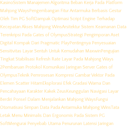
Kasino
Sistem Manajemen Algoritma Beban Kerja Pada Platform
Mahjong Ways
Pengembangan Fitur Antarmuka Berbasis Gestur
Oleh Tim PG Soft
Dampak Optimasi Script Engine Terhadap
Kecepatan Akses Mahjong Wins
Arsitektur Sistem Keamanan Data
Terenkripsi Pada Gates of Olympus
Strategi Pengimporan Aset
Digital Kompak Dari Pragmatic Play
Pentingnya Penyesuaian
Sensitivitas Layar Sentuh Untuk Kemudahan Maxwin
Pengujian
Tingkat Stabilisasi Refresh Rate Layar Pada Mahjong Ways
2
Pembaruan Protokol Komunikasi Jaringan Server Gates of
Olympus
Teknik Pemrosesan Kompresi Gambar Vektor Pada
Elemen Scatter Hitam
Eksplorasi Efek Gradasi Warna Dan
Pencahayaan Karakter Kakek Zeus
Keunggulan Navigasi Layar
Berdiri Ponsel Dalam Menjalankan Mahjong Ways
Fungsi
Otomatisasi Simpan Data Pada Antarmuka Mahjong Wins
Tata
Letak Menu Minimalis Dan Ergonomis Pada Sistem PG
Soft
Mengurai Penyebab Utama Penurunan Latensi Jaringan