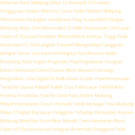
Halaman Awal Mahjong Ways Di Network 5G
Evaluasi
Penggunaan Sistem Memory Cache Pada Platform Mahjong
Wins
Kriteria Perangkat Handphone Yang Kompatibel Dengan
Mahjong Ways 2
Sisi Matematika Di Balik Penyusunan Grid Layar
Gates of Olympus
Pemilihan Skema Warna Kontras Tinggi Pada
Antarmuka PG Soft
Langkah Preventif Menghadapi Gangguan
Jaringan Server Live Kasino
Pentingnya Synchronous Audio
Rendering Pada Engine Pragmatic Play
Pengalaman Navigasi
Bebas Hambatan Demi Efisiensi Akses Maxwin
Teknologi
Pengolahan Citra Digital Di Balik Visual Scatter Hitam
Kesesuaian
Tampilan Layout Adaptif Kakek Zeus Pada Layar Tablet
Faktor
Penentu Kestabilan Transfer Data Pada Sistem Mahjong
Ways
Penyimpanan Cloud Otomatis Untuk Menjaga Data Mahjong
Ways 2
Tingkat Kepuasan Pengguna Terhadap Kecepatan Respon
Mahjong Wins
Fitur Reset Akun Mandiri Demi Keamanan Akses
Gates of Olympus
Inovasi Integrasi Antarmuka Pengguna Pada