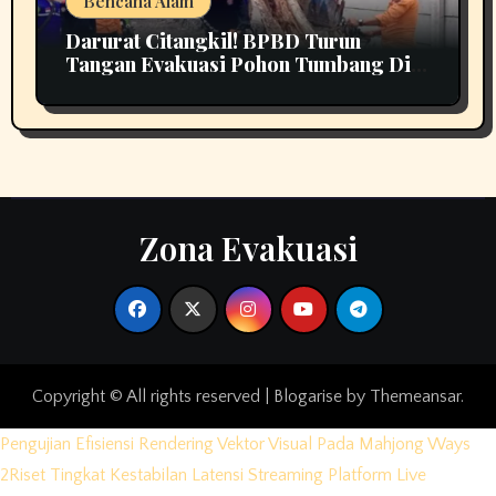
Bencana Alam
Darurat Citangkil! BPBD Turun
Tangan Evakuasi Pohon Tumbang Di
Tengah Jalan
Zona Evakuasi
Copyright © All rights reserved
|
Blogarise
by
Themeansar
.
Pengujian Efisiensi Rendering Vektor Visual Pada Mahjong Ways
2
Riset Tingkat Kestabilan Latensi Streaming Platform Live