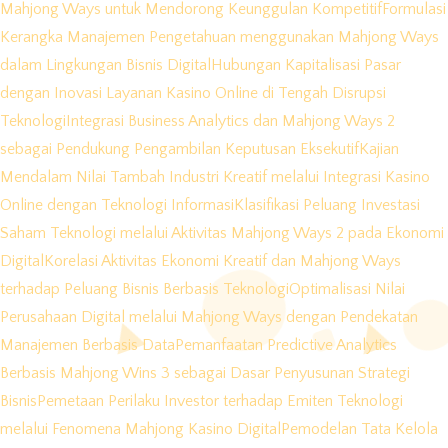
Mahjong Ways untuk Mendorong Keunggulan Kompetitif
Formulasi
Kerangka Manajemen Pengetahuan menggunakan Mahjong Ways
dalam Lingkungan Bisnis Digital
Hubungan Kapitalisasi Pasar
dengan Inovasi Layanan Kasino Online di Tengah Disrupsi
Teknologi
Integrasi Business Analytics dan Mahjong Ways 2
sebagai Pendukung Pengambilan Keputusan Eksekutif
Kajian
Mendalam Nilai Tambah Industri Kreatif melalui Integrasi Kasino
Online dengan Teknologi Informasi
Klasifikasi Peluang Investasi
Saham Teknologi melalui Aktivitas Mahjong Ways 2 pada Ekonomi
Digital
Korelasi Aktivitas Ekonomi Kreatif dan Mahjong Ways
terhadap Peluang Bisnis Berbasis Teknologi
Optimalisasi Nilai
Perusahaan Digital melalui Mahjong Ways dengan Pendekatan
Manajemen Berbasis Data
Pemanfaatan Predictive Analytics
Berbasis Mahjong Wins 3 sebagai Dasar Penyusunan Strategi
Bisnis
Pemetaan Perilaku Investor terhadap Emiten Teknologi
melalui Fenomena Mahjong Kasino Digital
Pemodelan Tata Kelola