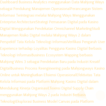
Dashboard Business Analytics menggunakan Data Mahjong Ways
sebagai Pendukung Manajemen Operasional
Perancangan Sistem
Informasi Terintegrasi melalui Mahjong Ways Menggunakan
Enterprise Architecture
Strategi Pemasaran Digital pada Kasino
Digital Menggunakan Pendekatan Omnichannel Marketing
Studi
Manajemen Risiko Digital melalui Mahjong Ways 2 dalam
Perspektif Tata Kelola Teknologi Informasi
Verifikasi Pengaruh User
Experience terhadap Loyalitas Pengguna Kasino Digital Berbasis
Teknologi Informasi
Business Ecosystem Mapping berbasis
Mahjong Wins 3 sebagai Pendekatan Baru pada Industri Kreatif
Digital
Business Process Reengineering pada Mahjongways Kasino
Online untuk Meningkatkan Efisiensi Operasional
Efektivitas Tata
Kelola Informasi pada Platform Mahjong Kasino Digital dalam
Mendukung Kinerja Organisasi
Efisiensi Digital Supply Chain
menggunakan Mahjong Ways 2 pada Industri Berbasis
Teknologi
Eksplorasi Business Model Canvas pada Platform