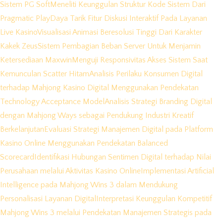
Sistem PG Soft
Meneliti Keunggulan Struktur Kode Sistem Dari
Pragmatic Play
Daya Tarik Fitur Diskusi Interaktif Pada Layanan
Live Kasino
Visualisasi Animasi Beresolusi Tinggi Dari Karakter
Kakek Zeus
Sistem Pembagian Beban Server Untuk Menjamin
Ketersediaan Maxwin
Menguji Responsivitas Akses Sistem Saat
Kemunculan Scatter Hitam
Analisis Perilaku Konsumen Digital
terhadap Mahjong Kasino Digital Menggunakan Pendekatan
Technology Acceptance Model
Analisis Strategi Branding Digital
dengan Mahjong Ways sebagai Pendukung Industri Kreatif
Berkelanjutan
Evaluasi Strategi Manajemen Digital pada Platform
Kasino Online Menggunakan Pendekatan Balanced
Scorecard
Identifikasi Hubungan Sentimen Digital terhadap Nilai
Perusahaan melalui Aktivitas Kasino Online
Implementasi Artificial
Intelligence pada Mahjong Wins 3 dalam Mendukung
Personalisasi Layanan Digital
Interpretasi Keunggulan Kompetitif
Mahjong Wins 3 melalui Pendekatan Manajemen Strategis pada