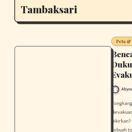
Tambaksari
Peta &
Benc
Duku
Evaku
Abys
Tongkang menghantam Dukuh Tambaksari, Demak, warga enggan
dievakua
pikirkan?
sebuah t