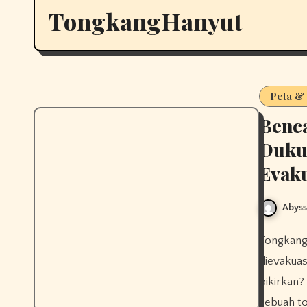
TongkangHanyut
Peta &
Benc
Duku
Evaku
Abys
Tongkang menghantam Dukuh Tambaksari, Demak, warga enggan
dievakua
pikirkan?
sebuah t