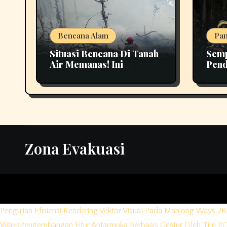
Bencana Alam
Pan
Situasi Bencana Di Tanah
Semp
Air Memanas! Ini
Pend
Perkembangan
Buki
Terbarunya
Biki
Zona Evakuasi
Pengujian Efisiensi Rendering Vektor Visual Pada Mahjong Ways 2
R
Ways
Pengembangan Fitur Antarmuka Berbasis Gestur Oleh Tim PG