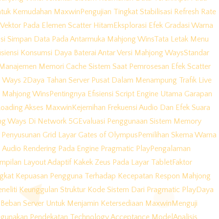
 Untuk Kemudahan Maxwin
Pengujian Tingkat Stabilisasi Refresh Rate
Vektor Pada Elemen Scatter Hitam
Eksplorasi Efek Gradasi Warna
asi Simpan Data Pada Antarmuka Mahjong Wins
Tata Letak Menu
isiensi Konsumsi Daya Baterai Antar Versi Mahjong Ways
Standar
Manajemen Memori Cache Sistem Saat Pemrosesan Efek Scatter
g Ways 2
Daya Tahan Server Pusat Dalam Menampung Trafik Live
da Mahjong Wins
Pentingnya Efisiensi Script Engine Utama Garapan
Loading Akses Maxwin
Kejernihan Frekuensi Audio Dan Efek Suara
ng Ways Di Network 5G
Evaluasi Penggunaan Sistem Memory
ik Penyusunan Grid Layar Gates of Olympus
Pemilihan Skema Warna
 Audio Rendering Pada Engine Pragmatic Play
Pengalaman
mpilan Layout Adaptif Kakek Zeus Pada Layar Tablet
Faktor
ngkat Kepuasan Pengguna Terhadap Kecepatan Respon Mahjong
neliti Keunggulan Struktur Kode Sistem Dari Pragmatic Play
Daya
Beban Server Untuk Menjamin Ketersediaan Maxwin
Menguji
enggunakan Pendekatan Technology Acceptance Model
Analisis