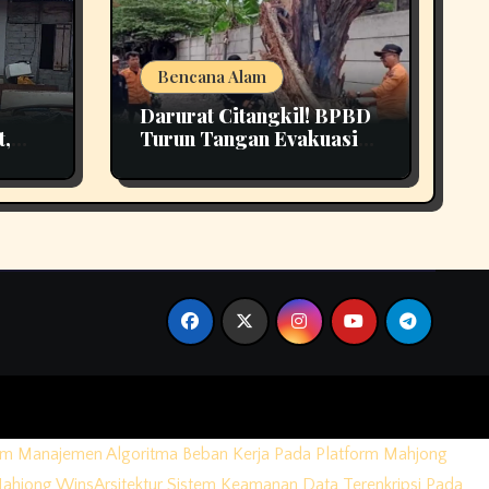
Bencana Alam
Darurat Citangkil! BPBD
t,
Turun Tangan Evakuasi
3
Pohon Tumbang Di
Tengah Jalan
em Manajemen Algoritma Beban Kerja Pada Platform Mahjong
Mahjong Wins
Arsitektur Sistem Keamanan Data Terenkripsi Pada