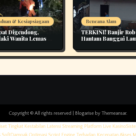
duan & Kesiapsiagaan
Bencana Alam
at Digendong,
TERKINI! Banjir Rob
aki Wanita Lemas di
Hantam Banggai Lau
t Pao Bangka Tengah
Kerusakan Rumah di 
n Panik
Desa Jadi Perhatian
Copyright © All rights reserved
|
Blogarise
by
Themeansar
.
iset Tingkat Kestabilan Latensi Streaming Platform Live Kasino
Sist
 Soft
Dampak Optimasi Script Engine Terhadap Kecepatan Akses 