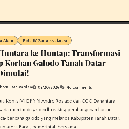
a Alam
Peta & Zona Evakuasi
Huntara ke Huntap: Transformasi
p Korban Galodo Tanah Datar
Dimulai!
sbornOathwarden
02/20/2026
No Comments
aria memimpin groundbreaking pembangunan hunian
sca‑bencana galodo yang melanda Kabupaten Tanah Datar,
 Sumatera Barat, pemerintah bersama…