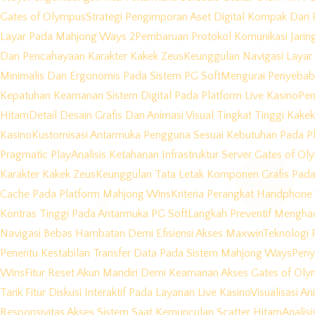
Gates of Olympus
Strategi Pengimporan Aset Digital Kompak Dari 
Layar Pada Mahjong Ways 2
Pembaruan Protokol Komunikasi Jarin
Dan Pencahayaan Karakter Kakek Zeus
Keunggulan Navigasi Layar
Minimalis Dan Ergonomis Pada Sistem PG Soft
Mengurai Penyebab 
Kepatuhan Keamanan Sistem Digital Pada Platform Live Kasino
Pen
Hitam
Detail Desain Grafis Dan Animasi Visual Tingkat Tinggi Kake
Kasino
Kustomisasi Antarmuka Pengguna Sesuai Kebutuhan Pada Pl
Pragmatic Play
Analisis Ketahanan Infrastruktur Server Gates of O
Karakter Kakek Zeus
Keunggulan Tata Letak Komponen Grafis Pada
Cache Pada Platform Mahjong Wins
Kriteria Perangkat Handphon
Kontras Tinggi Pada Antarmuka PG Soft
Langkah Preventif Menghad
Navigasi Bebas Hambatan Demi Efisiensi Akses Maxwin
Teknologi P
Penentu Kestabilan Transfer Data Pada Sistem Mahjong Ways
Peny
Wins
Fitur Reset Akun Mandiri Demi Keamanan Akses Gates of Ol
Tarik Fitur Diskusi Interaktif Pada Layanan Live Kasino
Visualisasi A
Responsivitas Akses Sistem Saat Kemunculan Scatter Hitam
Analis