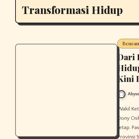
Transformasi Hidup
Bencan
Dari 
Hidu
Kini 
Abys
Wakil Ketua Komisi VI DPR RI Andre Rosiade dan COO Danantara
Dony Osk
tetap. Pa
Provinsi