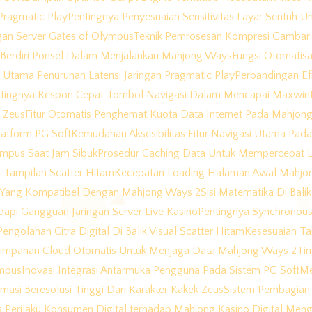
Pragmatic Play
Pentingnya Penyesuaian Sensitivitas Layar Sentuh
gan Server Gates of Olympus
Teknik Pemrosesan Kompresi Gambar 
 Berdiri Ponsel Dalam Menjalankan Mahjong Ways
Fungsi Otomatis
Utama Penurunan Latensi Jaringan Pragmatic Play
Perbandingan Ef
tingnya Respon Cepat Tombol Navigasi Dalam Mencapai Maxwin
k Zeus
Fitur Otomatis Penghemat Kuota Data Internet Pada Mahjon
atform PG Soft
Kemudahan Aksesibilitas Fitur Navigasi Utama Pa
lympus Saat Jam Sibuk
Prosedur Caching Data Untuk Mempercepat 
 Tampilan Scatter Hitam
Kecepatan Loading Halaman Awal Mahjo
e Yang Kompatibel Dengan Mahjong Ways 2
Sisi Matematika Di Bal
api Gangguan Jaringan Server Live Kasino
Pentingnya Synchronous
engolahan Citra Digital Di Balik Visual Scatter Hitam
Kesesuaian Ta
impanan Cloud Otomatis Untuk Menjaga Data Mahjong Ways 2
Ti
ympus
Inovasi Integrasi Antarmuka Pengguna Pada Sistem PG Soft
Me
nimasi Beresolusi Tinggi Dari Karakter Kakek Zeus
Sistem Pembagian 
is Perilaku Konsumen Digital terhadap Mahjong Kasino Digital M