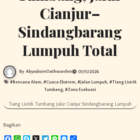
Cianjur–
Sindangbarang
Lumpuh Total
By
AbyssbornOathwarden
01/11/2026
#
Bencana Alam
, #
Cuaca Ekstrem
, #
Jalan Lumpuh
, #
Tiang Listrik
Tumbang
, #
Zona Evakuasi
Tiang Listrik Tumbang Jalur Cianjur Sindangbarang Lumpuh
Bagikan
F
W
S
X
T
L
M
S