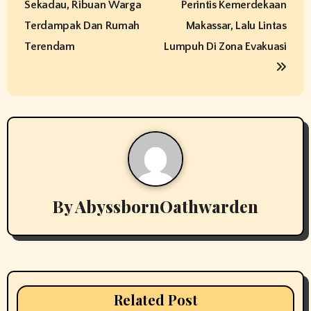
Sekadau, Ribuan Warga
Perintis Kemerdekaan
s
Terdampak Dan Rumah
Makassar, Lalu Lintas
t
Terendam
Lumpuh Di Zona Evakuasi
n
a
v
i
g
By
AbyssbornOathwarden
a
t
i
Related Post
o