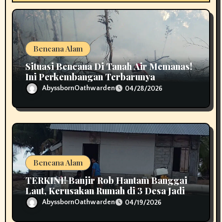
n
Bencana Alam
Situasi Bencana Di Tanah Air Memanas!
Ini Perkembangan Terbarunya
AbyssbornOathwarden
04/28/2026
Bencana Alam
TERKINI! Banjir Rob Hantam Banggai
Laut, Kerusakan Rumah di 3 Desa Jadi
Perhatian
AbyssbornOathwarden
04/19/2026