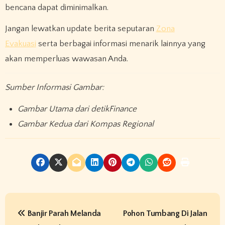
bencana dapat diminimalkan.
Jangan lewatkan update berita seputaran
Zona
Evakuasi
serta berbagai informasi menarik lainnya yang
akan memperluas wawasan Anda.
Sumber Informasi Gambar:
Gambar Utama dari detikFinance
Gambar Kedua dari Kompas Regional
P
Banjir Parah Melanda
Pohon Tumbang Di Jalan
o