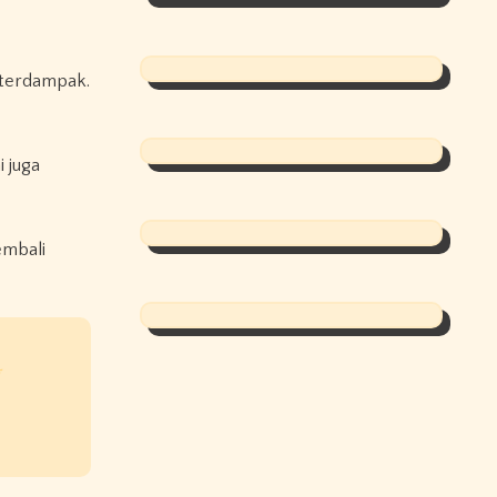
 terdampak.
 juga
embali