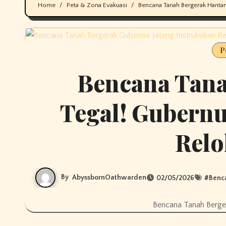
Home
Peta & Zona Evakuasi
Bencana Tanah Bergerak Hantam
P
Bencana Tan
Tegal! Gubernu
Relo
By
AbyssbornOathwarden
02/05/2026
#
Benc
Bencana Tanah Berger