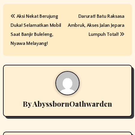
P
Aksi Nekat Berujung
Darurat! Batu Raksasa
o
Duka! Selamatkan Mobil
Ambruk, Akses Jalan Jepara
s
Saat Banjir Buleleng,
Lumpuh Total!
t
Nyawa Melayang!
n
a
v
i
By
AbyssbornOathwarden
g
a
t