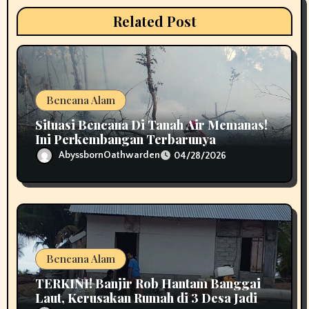
i
Related Post
o
n
Bencana Alam
Situasi Bencana Di Tanah Air Memanas!
Ini Perkembangan Terbarunya
AbyssbornOathwarden
04/28/2026
Bencana Alam
TERKINI! Banjir Rob Hantam Banggai
Laut, Kerusakan Rumah di 3 Desa Jadi