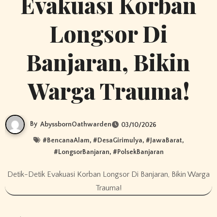
Evakuasi Korban
Longsor Di
Banjaran, Bikin
Warga Trauma!
By
AbyssbornOathwarden
03/10/2026
#
BencanaAlam
, #
DesaGirimulya
, #
JawaBarat
,
#
LongsorBanjaran
, #
PolsekBanjaran
Detik-Detik Evakuasi Korban Longsor Di Banjaran, Bikin Warga
Trauma!