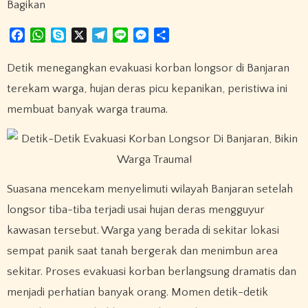
Bagikan
F
W
S
X
T
L
M
S
a
h
k
e
i
e
h
c
a
y
l
n
s
a
Detik menegangkan evakuasi korban longsor di Banjaran
e
t
p
e
e
s
r
terekam warga, hujan deras picu kepanikan, peristiwa ini
b
s
e
g
e
e
membuat banyak warga trauma.
o
A
r
n
o
p
a
g
k
p
m
e
r
Suasana mencekam menyelimuti wilayah Banjaran setelah
longsor tiba-tiba terjadi usai hujan deras mengguyur
kawasan tersebut. Warga yang berada di sekitar lokasi
sempat panik saat tanah bergerak dan menimbun area
sekitar. Proses evakuasi korban berlangsung dramatis dan
menjadi perhatian banyak orang. Momen detik-detik