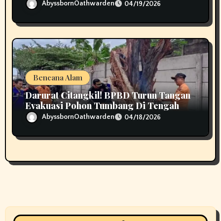
Perhatian
AbyssbornOathwarden
04/19/2026
Bencana Alam
Darurat Citangkil! BPBD Turun Tangan
Evakuasi Pohon Tumbang Di Tengah
Jalan
AbyssbornOathwarden
04/18/2026