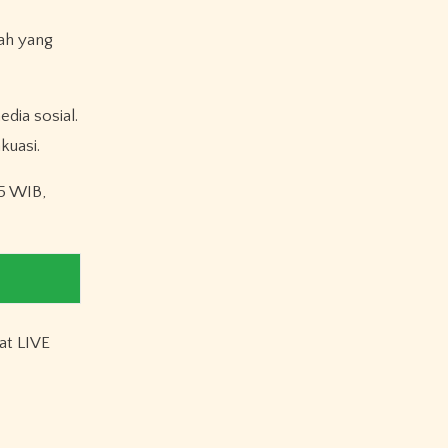
nah yang
dia sosial.
kuasi.
05 WIB,
wat LIVE