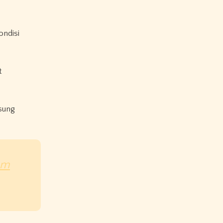
ondisi
t
gsung
om