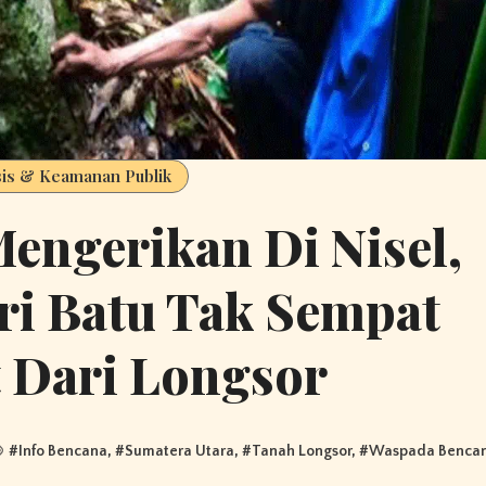
sis & Keamanan Publik
engerikan Di Nisel,
ri Batu Tak Sempat
 Dari Longsor
#
Info Bencana
, #
Sumatera Utara
, #
Tanah Longsor
, #
Waspada Benca