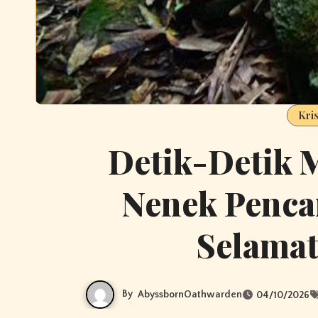
Kri
Detik-Detik M
Nenek Penca
Selamat
By
AbyssbornOathwarden
04/10/2026