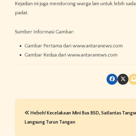
Kejadian ini juga mendorong warga lain untuk lebih sada
padat.
Sumber Informasi Gambar:
Gambar Pertama dari www.antaranews.com
Gambar Kedua dari www.antaranews.com
P
Heboh! Kecelakaan Mini Bus BSD, Satlantas Tangs
o
Langsung Turun Tangan
s