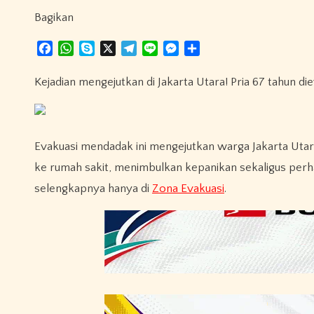
Bagikan
F
W
S
X
T
L
M
S
a
h
k
e
i
e
h
c
a
y
l
n
s
a
Kejadian mengejutkan di Jakarta Utara! Pria 67 tahun 
e
t
p
e
e
s
r
b
s
e
g
e
e
o
A
r
n
o
p
a
g
Evakuasi mendadak ini mengejutkan warga Jakarta Utara
k
p
m
e
ke rumah sakit, menimbulkan kepanikan sekaligus perha
r
selengkapnya hanya di
Zona Evakuasi
.