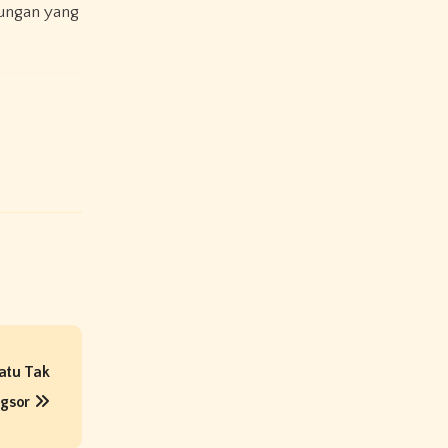
kungan yang
atu Tak
ngsor