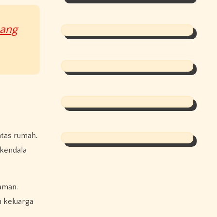
sang
atas rumah.
 kendala
aman.
h keluarga