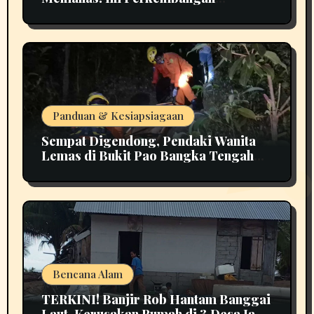
Terbarunya
Panduan & Kesiapsiagaan
Sempat Digendong, Pendaki Wanita
Lemas di Bukit Pao Bangka Tengah
Bikin Panik
Bencana Alam
TERKINI! Banjir Rob Hantam Banggai
Laut, Kerusakan Rumah di 3 Desa Jadi