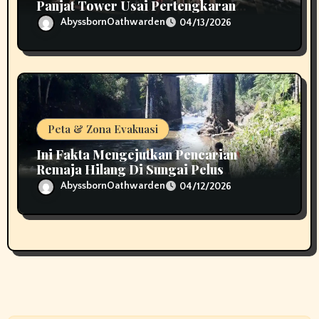
Panjat Tower Usai Pertengkaran
Dengan Ibunya
AbyssbornOathwarden
04/13/2026
Peta & Zona Evakuasi
Ini Fakta Mengejutkan Pencarian
Remaja Hilang Di Sungai Pelus
Banyumas!
AbyssbornOathwarden
04/12/2026