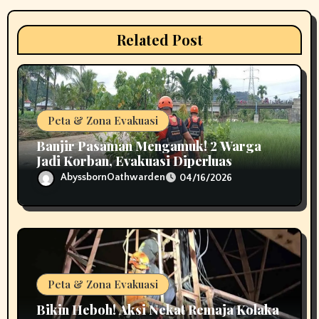
t
i
Related Post
o
n
Peta & Zona Evakuasi
Banjir Pasaman Mengamuk! 2 Warga
Jadi Korban, Evakuasi Diperluas
AbyssbornOathwarden
04/16/2026
Peta & Zona Evakuasi
Bikin Heboh! Aksi Nekat Remaja Kolaka