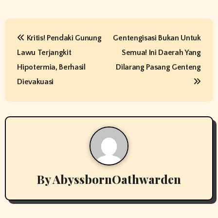
P
Kritis! Pendaki Gunung
Gentengisasi Bukan Untuk
o
Lawu Terjangkit
Semua! Ini Daerah Yang
s
Hipotermia, Berhasil
Dilarang Pasang Genteng
t
Dievakuasi
n
a
v
i
By
AbyssbornOathwarden
g
a