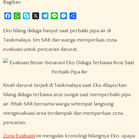
Bagikan
F
W
S
X
T
L
M
S
a
h
k
e
i
e
h
c
a
y
l
n
s
a
Eko hilang diduga hanyut saat perbaiki pipa air di
e
t
p
e
e
s
r
Tasikmalaya, tim SAR dan warga memperluas zona
b
s
e
g
e
e
evakuasi untuk pencarian darurat.
o
A
r
n
o
p
a
g
k
p
m
e
r
Kisah darurat terjadi di Tasikmalaya saat Eko dilaporkan
hilang diduga terbawa arus sungai saat memperbaiki pipa
air. Pihak SAR bersama warga setempat langsung
mengevakuasi area terdampak dan memperluas zona
pencarian.
Zona Evakuasi
ini mengulas kronologi hilangnya Eko, upaya