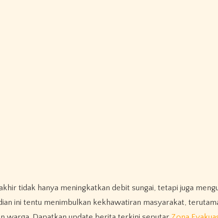
hir tidak hanya meningkatkan debit sungai, tetapi juga mengu
ian ini tentu menimbulkan kekhawatiran masyarakat, terutam
ian warga. Dapatkan update berita terkini seputar
Zona Evakuas