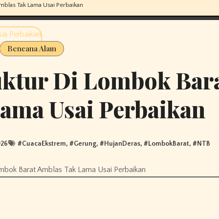
Amblas Tak Lama Usai Perbaikan
Bencana Alam
ruktur Di Lombok Bar
ama Usai Perbaikan
026
#
CuacaEkstrem
, #
Gerung
, #
HujanDeras
, #
LombokBarat
, #
NTB
 Lombok Barat Amblas Tak Lama Usai Perbaikan