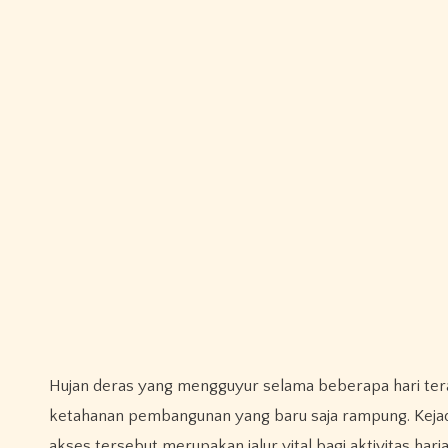
Hujan deras yang mengguyur selama beberapa hari terak
ketahanan pembangunan yang baru saja rampung. Kejad
akses tersebut merupakan jalur vital bagi aktivitas har