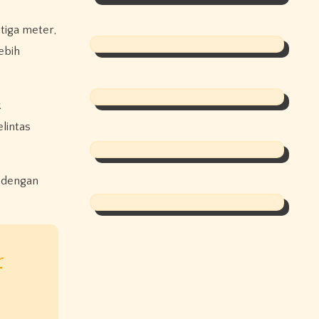
tiga meter,
ebih
k
lintas
n dengan
r